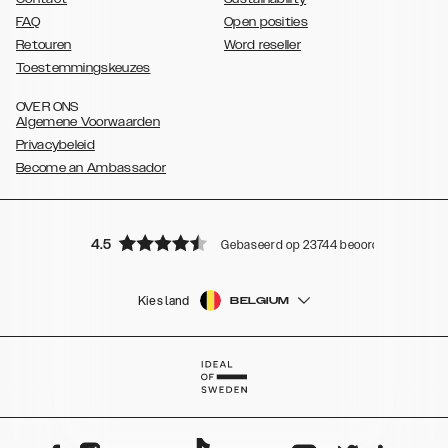
FAQ
Open posities
Retouren
Word reseller
Toestemmingskeuzes
OVER ONS
Algemene Voorwaarden
Privacybeleid
Become an Ambassador
4.5
Gebaseerd op 23744 beoordelingen
Kies land
BELGIUM