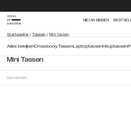
NIEUW BINNEN
BESTSEL
Startpagina
/
Tassen
/
Mini tassen
Alles bekijken
Crossbody Tassen
Laptoptassen
Heuptassen
P
Mini Tassen
0
producten
Soort
Sorteer op:
Aanbevolen