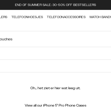
END OF SUMMER SALE: 30-50% OFF BESTSELLERS
LERS
TELEFOONHOESJES
TELEFOONACCESSOIRES
WATCH BAND
ouches
Oh... het ziet er hier wat leeg uit.
View all our iPhone 17 Pro Phone Cases