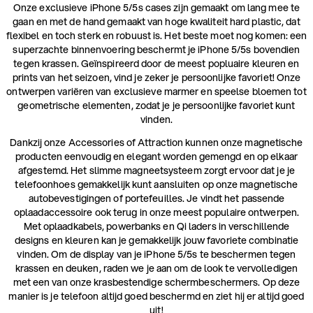
Onze exclusieve iPhone 5/5s cases zijn gemaakt om lang mee te
gaan en met de hand gemaakt van hoge kwaliteit hard plastic, dat
flexibel en toch sterk en robuust is. Het beste moet nog komen: een
superzachte binnenvoering beschermt je iPhone 5/5s bovendien
tegen krassen. Geïnspireerd door de meest popluaire kleuren en
prints van het seizoen, vind je zeker je persoonlijke favoriet! Onze
ontwerpen variëren van exclusieve marmer en speelse bloemen tot
geometrische elementen, zodat je je persoonlijke favoriet kunt
vinden.
Dankzij onze Accessories of Attraction kunnen onze magnetische
producten eenvoudig en elegant worden gemengd en op elkaar
afgestemd. Het slimme magneetsysteem zorgt ervoor dat je je
telefoonhoes gemakkelijk kunt aansluiten op onze magnetische
autobevestigingen of portefeuilles. Je vindt het passende
oplaadaccessoire ook terug in onze meest populaire ontwerpen.
Met oplaadkabels, powerbanks en Qi laders in verschillende
designs en kleuren kan je gemakkelijk jouw favoriete combinatie
vinden. Om de display van je iPhone 5/5s te beschermen tegen
krassen en deuken, raden we je aan om de look te vervolledigen
met een van onze krasbestendige schermbeschermers. Op deze
manier is je telefoon altijd goed beschermd en ziet hij er altijd goed
uit!