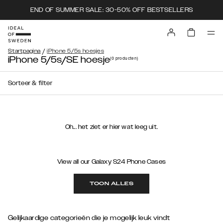
END OF SUMMER SALE: 30-50% OFF BESTSELLERS
/
Startpagina
iPhone 5/5s hoesjes
iPhone 5/5s/SE hoesje
(0
producten
)
Sorteer & filter
Oh... het ziet er hier wat leeg uit.
View all our Galaxy S24 Phone Cases
TOON ALLES
Gelijkaardige categorieën die je mogelijk leuk vindt