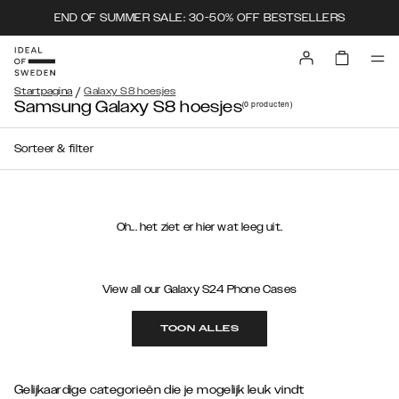
END OF SUMMER SALE: 30-50% OFF BESTSELLERS
/
Startpagina
Galaxy S8 hoesjes
Samsung Galaxy S8 hoesjes
(0
producten
)
Sorteer & filter
Oh... het ziet er hier wat leeg uit.
View all our Galaxy S24 Phone Cases
TOON ALLES
Gelijkaardige categorieën die je mogelijk leuk vindt