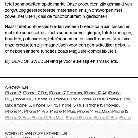
telefoonmodellen op de markt. Onze producten zijn gemaakt van
zorgvuldig geselecteerde materialen en zijn ontworpen met
zowel het uiterlijk als de functionaliteit in gedachten.
Naast telefoonhoesjes bieden we een breed scala aan tassen en
mobiele accessoires, zoals schermbeveiligingen, telefoonringen,
houders, polsbanden, telefoonriemen en kaarthouders. Veel van
onze producten zijn magnetisch voor een gemakkelijker gebruik
of hebben andere functies zoals MagSafe-compatibiliteit.
Bij IDEAL OF SWEDEN vind je voor elke stijl en smaak iets.
APPARATEN
,
,
iPhone 17,
iPhone 17 Pro
iPhone 17 Pro max
iPhone 17 Air,
iPhone
,
17E
iPhone 16E,
iPhone 16,
iPhone 16 Pro,
iPhone 16 Plus,
iPhone 16 Pro
,
,
,
,
Max,
iPhone 15
iPhone 15 Pro
iPhone 15 Plus
iPhone 15 Pro Max
,
,
,
,
iPhone 14
iPhone 14 Pro,
iPhone 14 Plus
iPhone 14 Pro Max
iPhone 13
,
,
,
,
iPhone 13 Pro
iPhone 13 Pro Max
iPhone 13 mini
iPhone 12 Pro
iPhone
,
,
,
,
,
12
iPhone 12 Pro Max
iPhone 12 Mini
iPhone 11 Pro Max
iPhone 11 Pro
,
,
,
,
,
iPhone 11
iPhone XS
iPhone XS Max
iPhone XR
iPhone X
iPhone SE
WORD LID VAN ONZE LEDENCLUB
,
,
,
,
,
,
(2020)
iPhone 8
iPhone 8 Plus
iPhone 7
iPhone 7 Plus
iPhone 6/6s