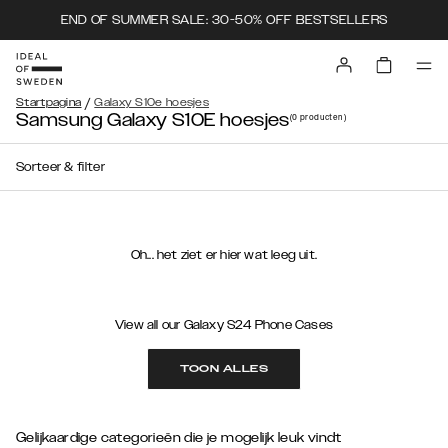
END OF SUMMER SALE: 30-50% OFF BESTSELLERS
/
Startpagina
Galaxy S10e hoesjes
Samsung Galaxy S10E hoesjes
(0
producten
)
Sorteer & filter
Oh... het ziet er hier wat leeg uit.
View all our Galaxy S24 Phone Cases
TOON ALLES
Gelijkaardige categorieën die je mogelijk leuk vindt