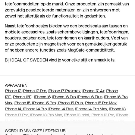
telefoonmodellen op de markt. Onze producten zijn gemaakt van
zorgvuldig geselecteerde materialen en zijn ontworpen met
zowel het uiterlijk als de functionaliteit in gedachten.
Naast telefoonhoesjes bieden we een breed scala aan tassen en
mobiele accessoires, zoals schermbeveiligingen, telefoonringen,
houders, polsbanden, telefoonriemen en kaarthouders. Veel van
onze producten zijn magnetisch voor een gemakkelijker gebruik
of hebben andere functies zoals MagSafe-compatibiliteit.
Bij IDEAL OF SWEDEN vind je voor elke stijl en smaak iets.
APPARATEN
,
,
iPhone 17,
iPhone 17 Pro
iPhone 17 Pro max
iPhone 17 Air,
iPhone
,
17E
iPhone 16E,
iPhone 16,
iPhone 16 Pro,
iPhone 16 Plus,
iPhone 16 Pro
,
,
,
,
Max,
iPhone 15
iPhone 15 Pro
iPhone 15 Plus
iPhone 15 Pro Max
,
,
,
,
iPhone 14
iPhone 14 Pro,
iPhone 14 Plus
iPhone 14 Pro Max
iPhone 13
,
,
,
,
iPhone 13 Pro
iPhone 13 Pro Max
iPhone 13 mini
iPhone 12 Pro
iPhone
,
,
,
,
,
12
iPhone 12 Pro Max
iPhone 12 Mini
iPhone 11 Pro Max
iPhone 11 Pro
,
,
,
,
,
iPhone 11
iPhone XS
iPhone XS Max
iPhone XR
iPhone X
iPhone SE
WORD LID VAN ONZE LEDENCLUB
,
,
,
,
,
,
(2020)
iPhone 8
iPhone 8 Plus
iPhone 7
iPhone 7 Plus
iPhone 6/6s