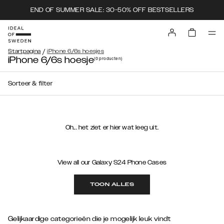
END OF SUMMER SALE: 30-50% OFF BESTSELLERS
/
Startpagina
iPhone 6/6s hoesjes
iPhone 6/6s hoesje
(0
producten
)
Sorteer & filter
Oh... het ziet er hier wat leeg uit.
View all our Galaxy S24 Phone Cases
TOON ALLES
Gelijkaardige categorieën die je mogelijk leuk vindt