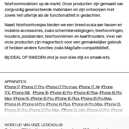
telefoonmodellen op de markt. Onze producten zijn gemaakt van
zorgvuldig geselecteerde materialen en zijn ontworpen met
zowel het uiterlijk als de functionaliteit in gedachten.
Naast telefoonhoesjes bieden we een breed scala aan tassen en
mobiele accessoires, zoals schermbeveiligingen, telefoonringen,
houders, polsbanden, telefoonriemen en kaarthouders. Veel van
onze producten zijn magnetisch voor een gemakkelijker gebruik
of hebben andere functies zoals MagSafe-compatibiliteit.
Bij IDEAL OF SWEDEN vind je voor elke stijl en smaak iets.
APPARATEN
,
,
iPhone 17,
iPhone 17 Pro
iPhone 17 Pro max
iPhone 17 Air,
iPhone
,
17E
iPhone 16E,
iPhone 16,
iPhone 16 Pro,
iPhone 16 Plus,
iPhone 16 Pro
,
,
,
,
Max,
iPhone 15
iPhone 15 Pro
iPhone 15 Plus
iPhone 15 Pro Max
,
,
,
,
iPhone 14
iPhone 14 Pro,
iPhone 14 Plus
iPhone 14 Pro Max
iPhone 13
,
,
,
,
iPhone 13 Pro
iPhone 13 Pro Max
iPhone 13 mini
iPhone 12 Pro
iPhone
,
,
,
,
,
12
iPhone 12 Pro Max
iPhone 12 Mini
iPhone 11 Pro Max
iPhone 11 Pro
,
,
,
,
,
iPhone 11
iPhone XS
iPhone XS Max
iPhone XR
iPhone X
iPhone SE
WORD LID VAN ONZE LEDENCLUB
,
,
,
,
,
,
(2020)
iPhone 8
iPhone 8 Plus
iPhone 7
iPhone 7 Plus
iPhone 6/6s