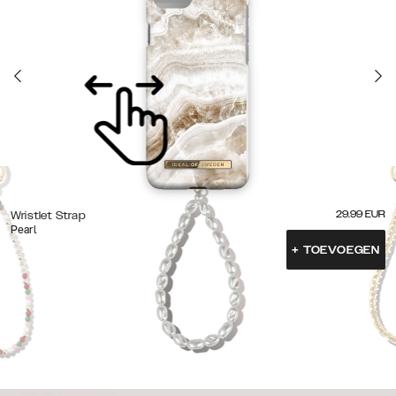
29.99
EUR
Wristlet Strap
Pearl
+
TOEVOEGEN