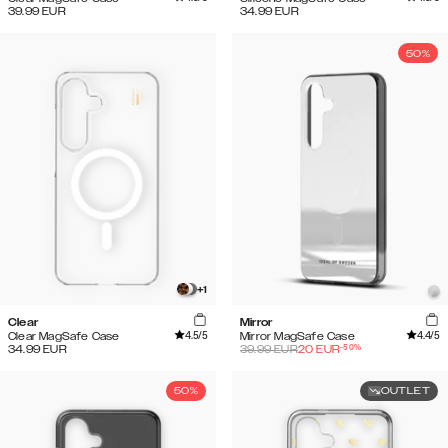
39.99
EUR
34.99
EUR
50%
+
1
Clear
Mirror
4.5
/5
4.4
/5
Clear MagSafe Case
Mirror MagSafe Case
-
50
%
34.99
EUR
39.99
EUR
20
EUR
50%
OUTLET