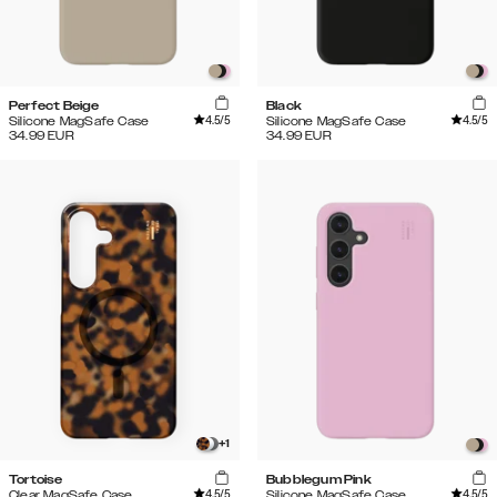
Perfect Beige
Black
4.5
/5
4.5
/5
Silicone MagSafe Case
Silicone MagSafe Case
34.99
EUR
34.99
EUR
+
1
Tortoise
Bubblegum Pink
4.5
/5
4.5
/5
Clear MagSafe Case
Silicone MagSafe Case