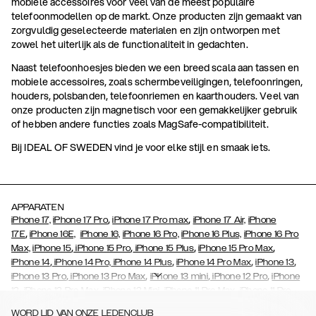
mobiele accessoires voor veel van de meest populaire
telefoonmodellen op de markt. Onze producten zijn gemaakt van
zorgvuldig geselecteerde materialen en zijn ontworpen met
zowel het uiterlijk als de functionaliteit in gedachten.
Naast telefoonhoesjes bieden we een breed scala aan tassen en
mobiele accessoires, zoals schermbeveiligingen, telefoonringen,
houders, polsbanden, telefoonriemen en kaarthouders. Veel van
onze producten zijn magnetisch voor een gemakkelijker gebruik
of hebben andere functies zoals MagSafe-compatibiliteit.
Bij IDEAL OF SWEDEN vind je voor elke stijl en smaak iets.
APPARATEN
,
,
iPhone 17,
iPhone 17 Pro
iPhone 17 Pro max
iPhone 17 Air,
iPhone
,
17E
iPhone 16E,
iPhone 16,
iPhone 16 Pro,
iPhone 16 Plus,
iPhone 16 Pro
,
,
,
,
Max,
iPhone 15
iPhone 15 Pro
iPhone 15 Plus
iPhone 15 Pro Max
,
,
,
,
iPhone 14
iPhone 14 Pro,
iPhone 14 Plus
iPhone 14 Pro Max
iPhone 13
,
,
,
,
iPhone 13 Pro
iPhone 13 Pro Max
iPhone 13 mini
iPhone 12 Pro
iPhone
,
,
,
,
,
12
iPhone 12 Pro Max
iPhone 12 Mini
iPhone 11 Pro Max
iPhone 11 Pro
,
,
,
,
,
iPhone 11
iPhone XS
iPhone XS Max
iPhone XR
iPhone X
iPhone SE
WORD LID VAN ONZE LEDENCLUB