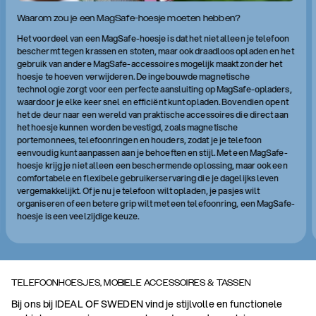
Waarom zou je een MagSafe-hoesje moeten hebben?
Het voordeel van een MagSafe-hoesje is dat het niet alleen je telefoon
beschermt tegen krassen en stoten, maar ook draadloos opladen en het
gebruik van andere MagSafe-accessoires mogelijk maakt zonder het
hoesje te hoeven verwijderen. De ingebouwde magnetische
technologie zorgt voor een perfecte aansluiting op MagSafe-opladers,
waardoor je elke keer snel en efficiënt kunt opladen. Bovendien opent
het de deur naar een wereld van praktische accessoires die direct aan
het hoesje kunnen worden bevestigd, zoals magnetische
portemonnees, telefoonringen en houders, zodat je je telefoon
eenvoudig kunt aanpassen aan je behoeften en stijl. Met een MagSafe-
hoesje krijg je niet alleen een beschermende oplossing, maar ook een
comfortabele en flexibele gebruikerservaring die je dagelijks leven
vergemakkelijkt. Of je nu je telefoon wilt opladen, je pasjes wilt
organiseren of een betere grip wilt met een telefoonring, een MagSafe-
hoesje is een veelzijdige keuze.
TELEFOONHOESJES, MOBIELE ACCESSOIRES & TASSEN
Bij ons bij IDEAL OF SWEDEN vind je stijlvolle en functionele