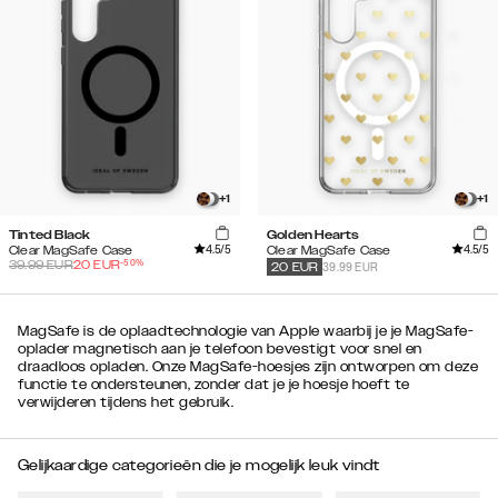
+
1
+
1
Tinted Black
Golden Hearts
4.5
/5
4.5
/5
Clear MagSafe Case
Clear MagSafe Case
-
50
%
39.99
EUR
20
EUR
39.99 EUR
20
EUR
MagSafe is de oplaadtechnologie van Apple waarbij je je MagSafe-
oplader magnetisch aan je telefoon bevestigt voor snel en
draadloos opladen. Onze MagSafe-hoesjes zijn ontworpen om deze
functie te ondersteunen, zonder dat je je hoesje hoeft te
verwijderen tijdens het gebruik.
Gelijkaardige categorieën die je mogelijk leuk vindt