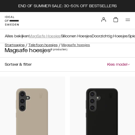
END OF SUMMER SALE: 30-50% OFF BESTSELLERS
Alles bekijken
MagSafe Hoesjes
Siliconen Hoesjes
Doorzichtig Hoesjes
Spi
/
/
Startpagina
Telefoon hoesjes
Magsafe hoesjes
Magsafe hoesjes
(8
producten
)
Sorteer & filter
Kies model