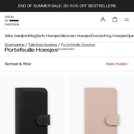
END OF SUMMER SALE: 30-50% OFF BESTSELLERS
Alles bekijken
MagSafe Hoesjes
Siliconen Hoesjes
Doorzichtig Hoesjes
Spi
/
/
Startpagina
Telefoon hoesjes
Portefeuille Hoesjes
Portefeuille Hoesjes
(2
producten
)
Sorteer & filter
Kies model