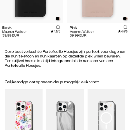
Black
Pink
4.5
/5
4.5
/5
Magnet Wallet+
Magnet Wallet+
39.99
EUR
39.99
EUR
Deze bestverkochte Portefeuille Hoesjes zijn perfect voor degenen
die hun telefoon en hun kaarten op dezelfde plek willen bewaren.
Een stijlvol hoesje is altijd inbegrepen bij de aankoop van een
Portefeuille Hoesjes.
Gelijkaardige categorieën die je mogelijk leuk vindt