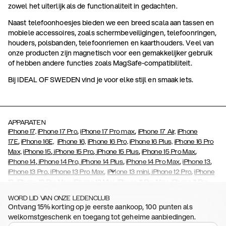
zowel het uiterlijk als de functionaliteit in gedachten.
Naast telefoonhoesjes bieden we een breed scala aan tassen en
mobiele accessoires, zoals schermbeveiligingen, telefoonringen,
houders, polsbanden, telefoonriemen en kaarthouders. Veel van
onze producten zijn magnetisch voor een gemakkelijker gebruik
of hebben andere functies zoals MagSafe-compatibiliteit.
Bij IDEAL OF SWEDEN vind je voor elke stijl en smaak iets.
APPARATEN
,
,
iPhone 17,
iPhone 17 Pro
iPhone 17 Pro max
iPhone 17 Air,
iPhone
,
17E
iPhone 16E,
iPhone 16,
iPhone 16 Pro,
iPhone 16 Plus,
iPhone 16 Pro
,
,
,
,
Max,
iPhone 15
iPhone 15 Pro
iPhone 15 Plus
iPhone 15 Pro Max
,
,
,
,
iPhone 14
iPhone 14 Pro,
iPhone 14 Plus
iPhone 14 Pro Max
iPhone 13
,
,
,
,
iPhone 13 Pro
iPhone 13 Pro Max
iPhone 13 mini
iPhone 12 Pro
iPhone
,
,
,
,
,
12
iPhone 12 Pro Max
iPhone 12 Mini
iPhone 11 Pro Max
iPhone 11 Pro
,
,
,
,
,
iPhone 11
iPhone XS
iPhone XS Max
iPhone XR
iPhone X
iPhone SE
WORD LID VAN ONZE LEDENCLUB
,
,
,
,
,
,
(2020)
iPhone 8
iPhone 8 Plus
iPhone 7
iPhone 7 Plus
iPhone 6/6s
Ontvang 15% korting op je eerste aankoop, 100 punten als
,
,
,
,
iPhone 6/6s Plus
iPhone 5/5s/SE
Galaxy S26
Galaxy S26+
Galaxy
welkomstgeschenk en toegang tot geheime aanbiedingen.
,
,
S26 Ultra
Samsung Galaxy S25,
Galaxy S25+,
Galaxy S25 Ultra