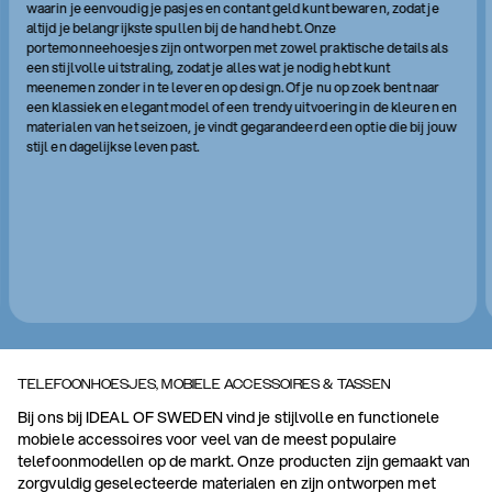
waarin je eenvoudig je pasjes en contant geld kunt bewaren, zodat je
altijd je belangrijkste spullen bij de hand hebt. Onze
portemonneehoesjes zijn ontworpen met zowel praktische details als
een stijlvolle uitstraling, zodat je alles wat je nodig hebt kunt
meenemen zonder in te leveren op design. Of je nu op zoek bent naar
een klassiek en elegant model of een trendy uitvoering in de kleuren en
materialen van het seizoen, je vindt gegarandeerd een optie die bij jouw
stijl en dagelijkse leven past.
TELEFOONHOESJES, MOBIELE ACCESSOIRES & TASSEN
Bij ons bij IDEAL OF SWEDEN vind je stijlvolle en functionele
mobiele accessoires voor veel van de meest populaire
telefoonmodellen op de markt. Onze producten zijn gemaakt van
zorgvuldig geselecteerde materialen en zijn ontworpen met