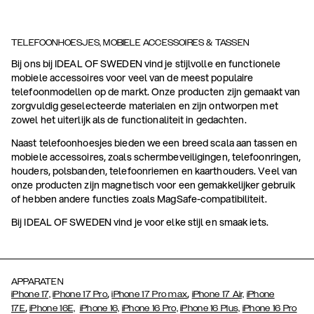
TELEFOONHOESJES, MOBIELE ACCESSOIRES & TASSEN
Bij ons bij IDEAL OF SWEDEN vind je stijlvolle en functionele
mobiele accessoires voor veel van de meest populaire
telefoonmodellen op de markt. Onze producten zijn gemaakt van
zorgvuldig geselecteerde materialen en zijn ontworpen met
zowel het uiterlijk als de functionaliteit in gedachten.
Naast telefoonhoesjes bieden we een breed scala aan tassen en
mobiele accessoires, zoals schermbeveiligingen, telefoonringen,
houders, polsbanden, telefoonriemen en kaarthouders. Veel van
onze producten zijn magnetisch voor een gemakkelijker gebruik
of hebben andere functies zoals MagSafe-compatibiliteit.
Bij IDEAL OF SWEDEN vind je voor elke stijl en smaak iets.
APPARATEN
,
,
iPhone 17,
iPhone 17 Pro
iPhone 17 Pro max
iPhone 17 Air,
iPhone
,
17E
iPhone 16E,
iPhone 16,
iPhone 16 Pro,
iPhone 16 Plus,
iPhone 16 Pro