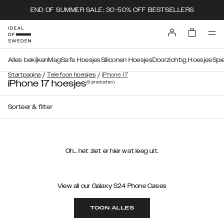
END OF SUMMER SALE: 30-50% OFF BESTSELLERS
Alles bekijken
MagSafe Hoesjes
Siliconen Hoesjes
Doorzichtig Hoesjes
Spi
/
/
Startpagina
Telefoon hoesjes
iPhone 17
iPhone 17 hoesjes
(0
producten
)
Sorteer & filter
Oh... het ziet er hier wat leeg uit.
View all our Galaxy S24 Phone Cases
TOON ALLES