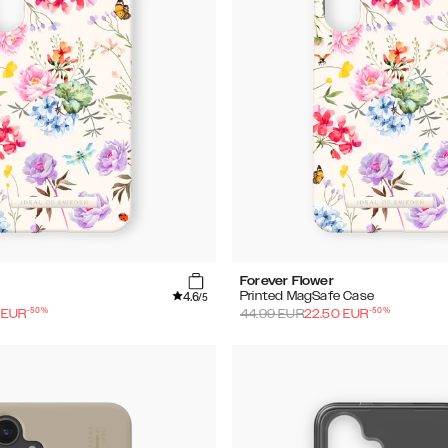
Forever Flower
4.6
Printed MagSafe Case
/5
-
50
%
-
50
%
EUR
44.99
EUR
22.50
EUR