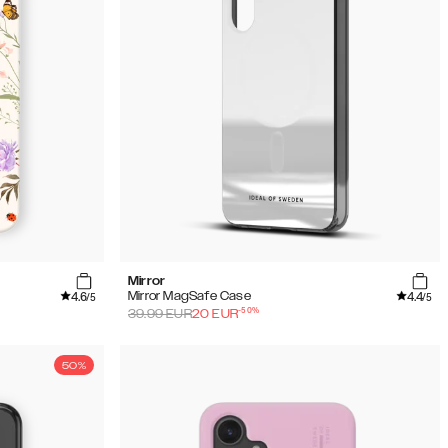
Mirror
4.6
4.4
Mirror MagSafe Case
/5
/5
-
50
%
39.99
EUR
20
EUR
50%