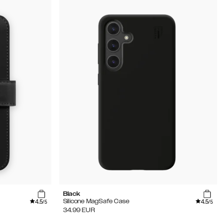
Black
4.5
4.5
Silicone MagSafe Case
/5
/5
34.99
EUR