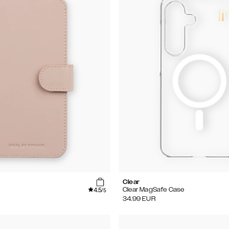
Clear
4.5
Clear MagSafe Case
/5
34.99
EUR