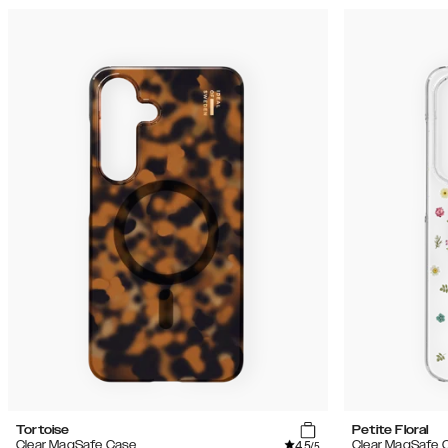
Tortoise
Petite Floral
4.5
Clear MagSafe Case
Clear MagSafe 
/5