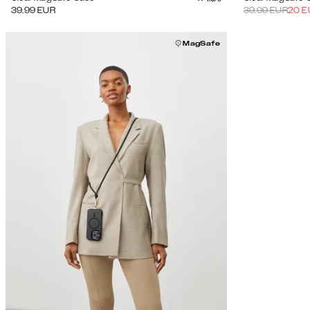
39.99
EUR
39.99
EUR
20
E
MagSafe