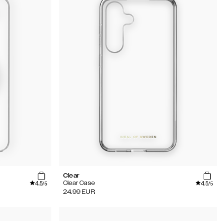
Clear
4.5
4.5
Clear Case
/5
/5
24.99
EUR