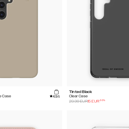
Tinted Black
4.5
e Case
Clear Case
/5
-
50
%
29.99
EUR
15
EUR