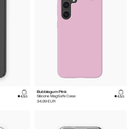
Bubblegum Pink
4.5
4.5
Silicone MagSafe Case
/5
/5
34.99
EUR