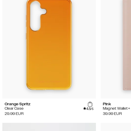
Orange Spritz
Pink
4.5
Clear Case
Magnet Wallet+
/5
29.99
EUR
39.99
EUR