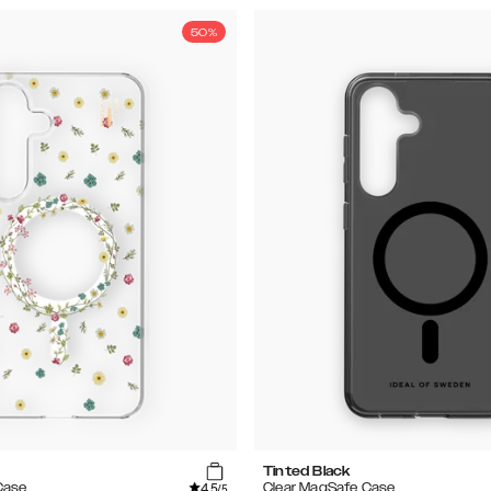
50%
Tinted Black
4.5
Case
Clear MagSafe Case
/5