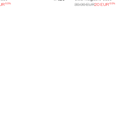
-
50
%
-
50
%
UR
39.99
EUR
20
EUR