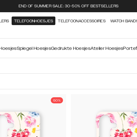
END OF SUMMER SALE: 30-50% OFF BESTSELLERS
LERS
TELEFOONHOESJES
TELEFOONACCESSOIRES
WATCH BAND
 Hoesjes
Spiegel Hoesjes
Gedrukte Hoesjes
Atelier Hoesjes
Portef
50%