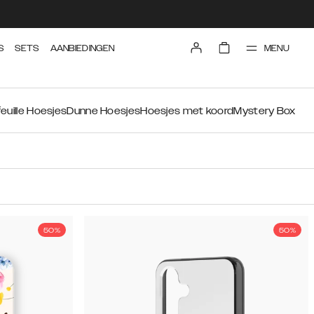
MENU
S
SETS
AANBIEDINGEN
euille Hoesjes
Dunne Hoesjes
Hoesjes met koord
Mystery Box
50%
50%