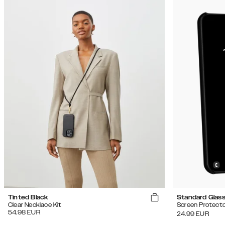
Tinted Black
Standard Glas
Clear Necklace Kit
Screen Protecto
54.98
EUR
24.99
EUR