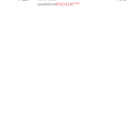
-
50
%
34.99
EUR
17.50
EUR