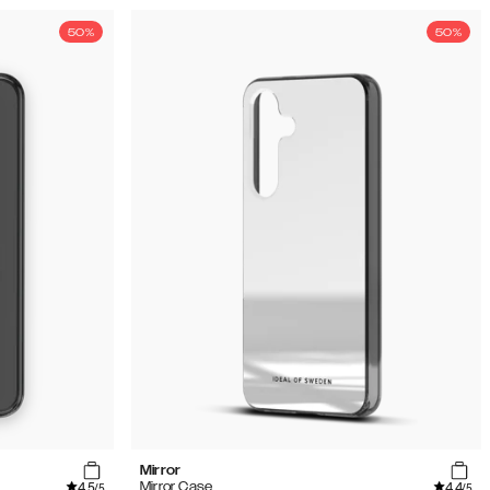
50%
50%
Mirror
4.5
4.4
Mirror Case
/5
/5