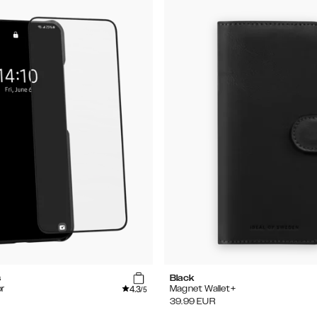
s
Black
4.3
r
Magnet Wallet+
/5
39.99
EUR