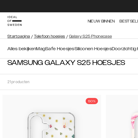
NIEUW BINNEN
BESTSEL
Startpagina
/
Telefoon hoesjes
/
Galaxy S25 Phonecase
Alles bekijken
MagSafe Hoesjes
Siliconen Hoesjes
Doorzichtig
SAMSUNG GALAXY S25 HOESJES
21
producten
50%
Soort
Sorteer op:
Aanbevolen