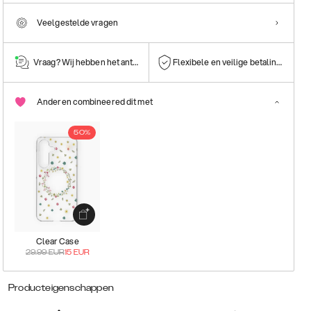
Veelgestelde vragen
Vraag? Wij hebben het antwoord!
Flexibele en veilige betalingen
Anderen combineered dit met
50%
Clear Case
29.99
EUR
15
EUR
Producteigenschappen