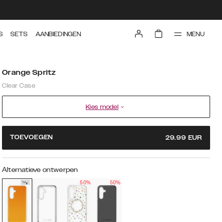
MENU
S
SETS
AANBIEDINGEN
Orange Spritz
Clear Case
Kies model
TOEVOEGEN
29.99
EUR
Alternatieve ontwerpen
50%
50%