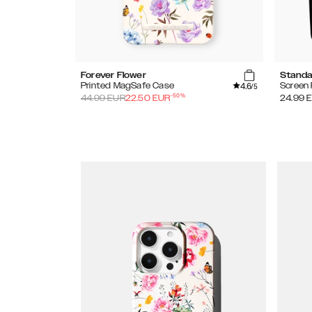
Forever Flower
Standa
4.6
Printed MagSafe Case
Screen 
/5
-
50
%
44.99
EUR
22.50
EUR
24.99