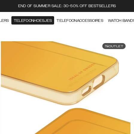
END OF SUMMER SALE: 30-50% OFF BESTSELLERS
LERS
TELEFOONHOESJES
TELEFOONACCESSOIRES
WATCH BAND
OUTLET