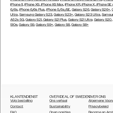
,
,
,
,
,
iPhone 11
iPhone XS
iPhone XS Max
iPhone XR
iPhone X
iPhone SE
,
,
,
,
,
6/6s
iPhone 6/6s Plus
iPhone 5/5s/SE
Galaxy S26
Galaxy S26+
,
,
,
,
Ultra
Samsung Galaxy S23
Galaxy S23+
Galaxy S23 Ultra
Samsun
,
,
,
A52s 5G
Galaxy S21
Galaxy S21 Plus
Galaxy S21 Ultra,
Galaxy S20
,
,
,
,
S10e
Galaxy S9
Galaxy S9+
Galaxy S8
Galaxy S8+
KLANTENDIENST
OVER IDEAL OF SWEDEN
OVER ONS
Volg bestelling
Ons verhaal
Algemene Voor
Contact
Sustainability
Privacybeleid
FAQ
Open posities
Become an Am