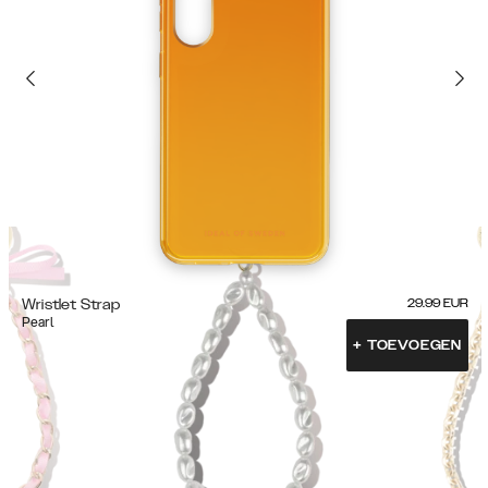
Wristlet Strap
29.99
EUR
Pearl
+
TOEVOEGEN