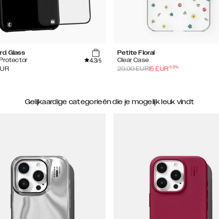
rd Glass
Petite Floral
4.3
Protector
Clear Case
/5
-
50
%
EUR
29.99
EUR
15
EUR
Gelijkaardige categorieën die je mogelijk leuk vindt