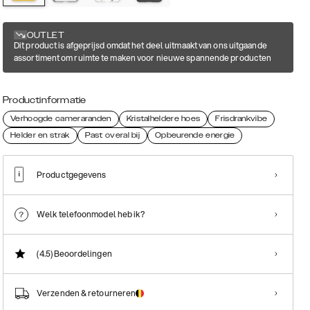
OUTLET
Dit product is afgeprijsd omdat het deel uitmaakt van ons uitgaande
assortiment om ruimte te maken voor nieuwe spannende producten
Productinformatie
Verhoogde cameraranden
Kristalheldere hoes
Frisdrankvibe
Helder en strak
Past overal bij
Opbeurende energie
Productgegevens
Welk telefoonmodel heb ik?
(4.5)
Beoordelingen
Verzenden & retourneren