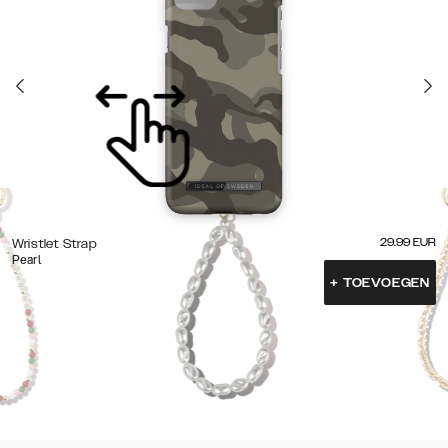
29.99
EUR
Wristlet Strap
Pearl
+
TOEVOEGEN