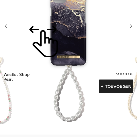
29.99
EUR
Wristlet Strap
Pearl
+
TOEVOEGEN