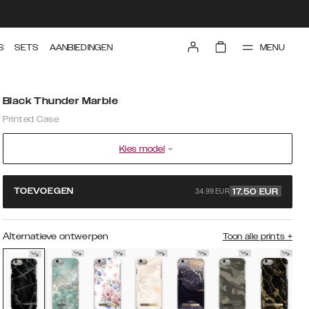
MENU
S
SETS
AANBIEDINGEN
Black Thunder Marble
Printed Case
Kies model
34.99 EUR
TOEVOEGEN
17.50
EUR
Alternatieve ontwerpen
Toon alle prints
+