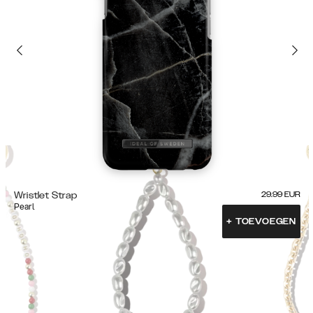
Wristlet Strap
29.99
EUR
Pearl
+
TOEVOEGEN