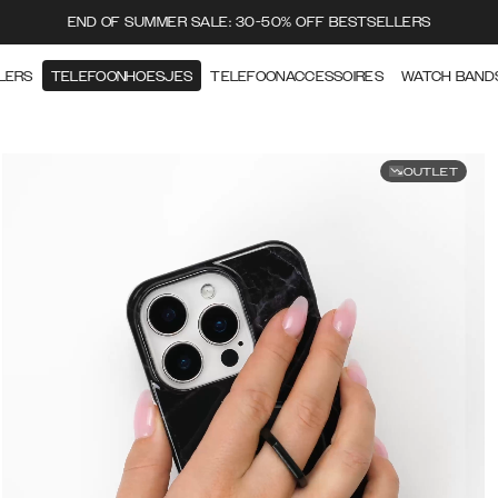
END OF SUMMER SALE: 30-50% OFF BESTSELLERS
LERS
TELEFOONHOESJES
TELEFOONACCESSOIRES
WATCH BAND
OUTLET