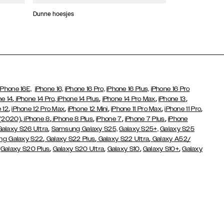
Dunne hoesjes
Portefeuille Hoes
iPhone 16E,
iPhone 16,
iPhone 16 Pro,
iPhone 16 Plus,
iPhone 16 Pro
,
,
,
,
ne 14
iPhone 14 Pro,
iPhone 14 Plus
iPhone 14 Pro Max
iPhone 13
,
,
,
,
,
 12
iPhone 12 Pro Max
iPhone 12 Mini
iPhone 11 Pro Max
iPhone 11 Pro
,
,
,
,
,
 (2020)
iPhone 8
iPhone 8 Plus
iPhone 7
iPhone 7 Plus
iPhone
,
Galaxy S26 Ultra
Samsung Galaxy S25,
Galaxy S25+,
Galaxy S25
,
,
,
g Galaxy S22
Galaxy S22 Plus
Galaxy S22 Ultra
Galaxy A52/
,
,
,
,
,
Galaxy S20 Plus
Galaxy S20 Ultra
Galaxy S10
Galaxy S10+
Galaxy