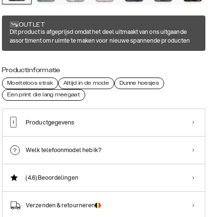
OUTLET
Dit product is afgeprijsd omdat het deel uitmaakt van ons uitgaande
assortiment om ruimte te maken voor nieuwe spannende producten
Productinformatie
Moeiteloos strak
Altijd in de mode
Dunne hoesjes
Een print die lang meegaat
Productgegevens
Welk telefoonmodel heb ik?
(4.6)
Beoordelingen
Verzenden & retourneren