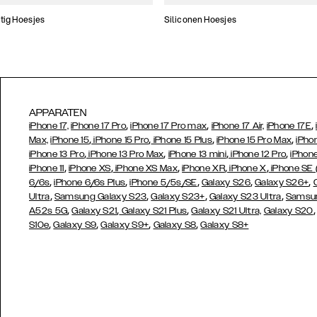
tig Hoesjes
Siliconen Hoesjes
APPARATEN
,
,
,
iPhone 17,
iPhone 17 Pro
iPhone 17 Pro max
iPhone 17 Air,
iPhone 17E
,
,
,
,
Max,
iPhone 15
iPhone 15 Pro
iPhone 15 Plus
iPhone 15 Pro Max
iPho
,
,
,
,
iPhone 13 Pro
iPhone 13 Pro Max
iPhone 13 mini
iPhone 12 Pro
iPhone
,
,
,
,
,
iPhone 11
iPhone XS
iPhone XS Max
iPhone XR
iPhone X
iPhone SE
,
,
,
,
,
6/6s
iPhone 6/6s Plus
iPhone 5/5s/SE
Galaxy S26
Galaxy S26+
,
,
,
,
Ultra
Samsung Galaxy S23
Galaxy S23+
Galaxy S23 Ultra
Samsun
,
,
,
A52s 5G
Galaxy S21
Galaxy S21 Plus
Galaxy S21 Ultra,
Galaxy S20
,
,
,
,
S10e
Galaxy S9
Galaxy S9+
Galaxy S8
Galaxy S8+