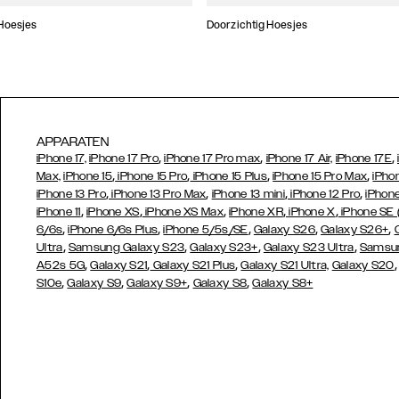
Hoesjes
Doorzichtig Hoesjes
APPARATEN
,
,
,
iPhone 17,
iPhone 17 Pro
iPhone 17 Pro max
iPhone 17 Air,
iPhone 17E
,
,
,
,
Max,
iPhone 15
iPhone 15 Pro
iPhone 15 Plus
iPhone 15 Pro Max
iPho
,
,
,
,
iPhone 13 Pro
iPhone 13 Pro Max
iPhone 13 mini
iPhone 12 Pro
iPhone
,
,
,
,
,
iPhone 11
iPhone XS
iPhone XS Max
iPhone XR
iPhone X
iPhone SE
,
,
,
,
,
6/6s
iPhone 6/6s Plus
iPhone 5/5s/SE
Galaxy S26
Galaxy S26+
,
,
,
,
Ultra
Samsung Galaxy S23
Galaxy S23+
Galaxy S23 Ultra
Samsun
,
,
,
A52s 5G
Galaxy S21
Galaxy S21 Plus
Galaxy S21 Ultra,
Galaxy S20
,
,
,
,
S10e
Galaxy S9
Galaxy S9+
Galaxy S8
Galaxy S8+