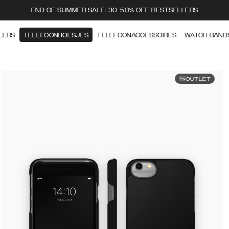
END OF SUMMER SALE: 30-50% OFF BESTSELLERS
LERS
TELEFOONHOESJES
TELEFOONACCESSOIRES
WATCH BAND
OUTLET