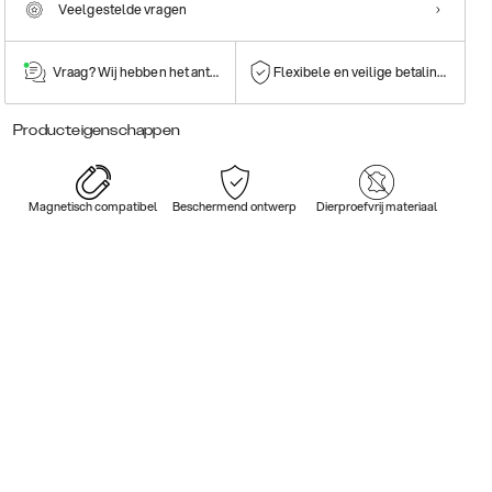
Veelgestelde vragen
Vraag? Wij hebben het antwoord!
Flexibele en veilige betalingen
Producteigenschappen
Magnetisch compatibel
Beschermend ontwerp
Dierproefvrij materiaal