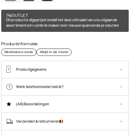
OUTLET
Dit product is afgeprijsd omdat het deel uitmaakt van ons uitgaande
assortiment om ruimte te maken voor nieuwe spannende producten
Productinformatie
Moeiteloos strak
Altijd in de mode
Productgegevens
Welk telefoonmodel heb ik?
(4.6)
Beoordelingen
Verzenden & retourneren