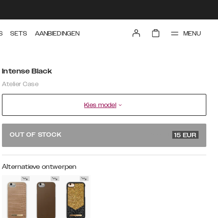
MENU
S
SETS
AANBIEDINGEN
Intense Black
Atelier Case
Kies model
29.99 EUR
OUT OF STOCK
15
EUR
Alternatieve ontwerpen