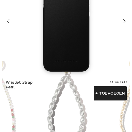
Wristlet Strap
29.99
EUR
Pearl
+
TOEVOEGEN