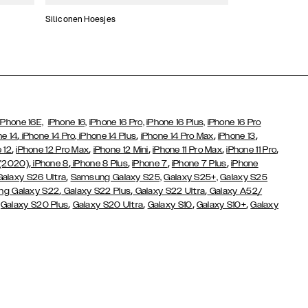
Siliconen Hoesjes
Dunne hoesjes
iPhone 16E,
iPhone 16,
iPhone 16 Pro,
iPhone 16 Plus,
iPhone 16 Pro
,
,
,
,
ne 14
iPhone 14 Pro,
iPhone 14 Plus
iPhone 14 Pro Max
iPhone 13
,
,
,
,
,
 12
iPhone 12 Pro Max
iPhone 12 Mini
iPhone 11 Pro Max
iPhone 11 Pro
,
,
,
,
,
 (2020)
iPhone 8
iPhone 8 Plus
iPhone 7
iPhone 7 Plus
iPhone
,
Galaxy S26 Ultra
Samsung Galaxy S25,
Galaxy S25+,
Galaxy S25
,
,
,
g Galaxy S22
Galaxy S22 Plus
Galaxy S22 Ultra
Galaxy A52/
,
,
,
,
,
Galaxy S20 Plus
Galaxy S20 Ultra
Galaxy S10
Galaxy S10+
Galaxy