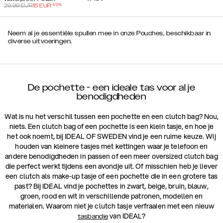
-
50
%
29.99
EUR
15
EUR
Neem al je essentiële spullen mee in onze Pouches, beschikbaar in
diverse uitvoeringen.
De pochette - een ideale tas voor al je
benodigdheden
Wat is nu het verschil tussen een pochette en een clutch bag? Nou,
niets. Een clutch bag of een pochette is een klein tasje, en hoe je
het ook noemt, bij IDEAL OF SWEDEN vind je een ruime keuze. Wij
houden van kleinere tasjes met kettingen waar je telefoon en
andere benodigdheden in passen of een meer oversized clutch bag
die perfect werkt tijdens een avondje uit. Of misschien heb je liever
een clutch als make-up tasje of een pochette die in een grotere tas
past? Bij IDEAL vind je pochettes in zwart, beige, bruin, blauw,
groen, rood en wit in verschillende patronen, modellen en
materialen. Waarom niet je clutch tasje verfraaien met een nieuw
van IDEAL?
tasbandje