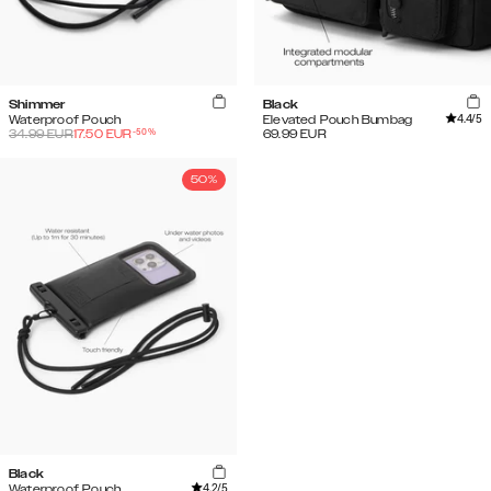
Shimmer
Black
4.4
/5
Waterproof Pouch
Elevated Pouch Bumbag
-
50
%
34.99
EUR
17.50
EUR
69.99
EUR
50%
Black
4.2
/5
Waterproof Pouch