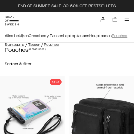
END OF SUMMER SALE: 30-50% OFF BESTSELLERS
Alles bekijken
Crossbody Tassen
Laptoptassen
Heuptassen
Pouches
/
/
Startpagina
Tassen
Pouches
Pouches
(3
producten
)
Sorteer & filter
50%