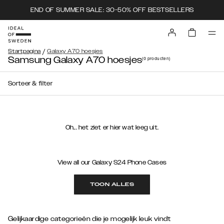
END OF SUMMER SALE: 30-50% OFF BESTSELLERS
/
Startpagina
Galaxy A70 hoesjes
Samsung Galaxy A70 hoesjes
(0
producten
)
Sorteer & filter
Oh... het ziet er hier wat leeg uit.
View all our Galaxy S24 Phone Cases
TOON ALLES
Gelijkaardige categorieën die je mogelijk leuk vindt