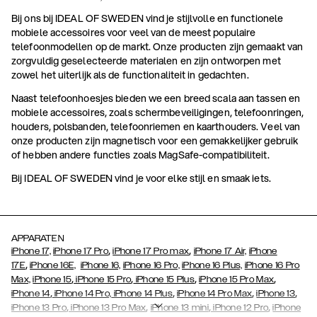
Bij ons bij IDEAL OF SWEDEN vind je stijlvolle en functionele
mobiele accessoires voor veel van de meest populaire
telefoonmodellen op de markt. Onze producten zijn gemaakt van
zorgvuldig geselecteerde materialen en zijn ontworpen met
zowel het uiterlijk als de functionaliteit in gedachten.
Naast telefoonhoesjes bieden we een breed scala aan tassen en
mobiele accessoires, zoals schermbeveiligingen, telefoonringen,
houders, polsbanden, telefoonriemen en kaarthouders. Veel van
onze producten zijn magnetisch voor een gemakkelijker gebruik
of hebben andere functies zoals MagSafe-compatibiliteit.
Bij IDEAL OF SWEDEN vind je voor elke stijl en smaak iets.
APPARATEN
,
,
iPhone 17,
iPhone 17 Pro
iPhone 17 Pro max
iPhone 17 Air,
iPhone
,
17E
iPhone 16E,
iPhone 16,
iPhone 16 Pro,
iPhone 16 Plus,
iPhone 16 Pro
,
,
,
,
Max,
iPhone 15
iPhone 15 Pro
iPhone 15 Plus
iPhone 15 Pro Max
,
,
,
,
iPhone 14
iPhone 14 Pro,
iPhone 14 Plus
iPhone 14 Pro Max
iPhone 13
,
,
,
,
iPhone 13 Pro
iPhone 13 Pro Max
iPhone 13 mini
iPhone 12 Pro
iPhone