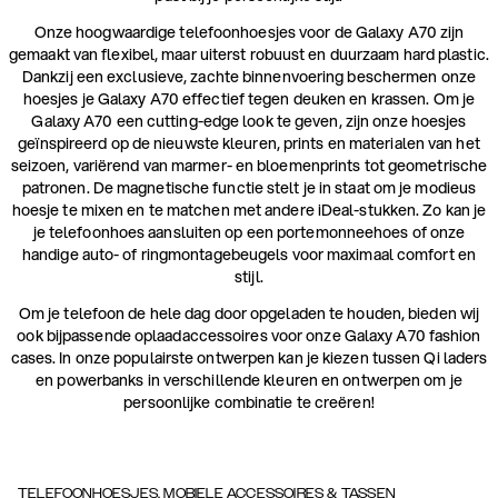
Onze hoogwaardige telefoonhoesjes voor de Galaxy A70 zijn
gemaakt van flexibel, maar uiterst robuust en duurzaam hard plastic.
Dankzij een exclusieve, zachte binnenvoering beschermen onze
hoesjes je Galaxy A70 effectief tegen deuken en krassen. Om je
Galaxy A70 een cutting-edge look te geven, zijn onze hoesjes
geïnspireerd op de nieuwste kleuren, prints en materialen van het
seizoen, variërend van marmer- en bloemenprints tot geometrische
patronen. De magnetische functie stelt je in staat om je modieus
hoesje te mixen en te matchen met andere iDeal-stukken. Zo kan je
je telefoonhoes aansluiten op een portemonneehoes of onze
handige auto- of ringmontagebeugels voor maximaal comfort en
stijl.
Om je telefoon de hele dag door opgeladen te houden, bieden wij
ook bijpassende oplaadaccessoires voor onze Galaxy A70 fashion
cases. In onze populairste ontwerpen kan je kiezen tussen Qi laders
en powerbanks in verschillende kleuren en ontwerpen om je
persoonlijke combinatie te creëren!
TELEFOONHOESJES, MOBIELE ACCESSOIRES & TASSEN