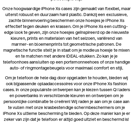
Onze hoogwaardige iPhone Xs cases zijn gemaakt van flexibel, maar
uiterst robuust en duurzaam hard plastic. Dankzij een exclusieve,
zachte binnenvoering beschermen onze hoesjes je iPhone Xs
effectief tegen deuken en krassen. Om je iPhone Xs een cutting-
edge look te geven, zijn onze hoesjes geïnspireerd op de nieuwste
kleuren, prints en materialen van het seizoen, variërend van
marmer- en bloemenprints tot geometrische patronen. De
magnetische functie stelt je in staat om je modieus hoesje te mixen
en te matchen met andere IDEAL-stukken. Zo kan je je
telefoonhoes aansluiten op een portemonneehoes of onze handige
auto- of ringmontagebeugels voor maximaal comfort en stijl.
Om je telefoon de hele dag door opgeladen te houden, bieden wij
ook bijpassende oplaadaccessoires voor onze iPhone Xs fashion
cases. In onze populairste ontwerpen kan je kiezen tussen Qi laders
en powerbanks in verschillende kleuren en ontwerpen om je
persoonlijke combinatie te creëren! Wij raden je aan om je case aan
te vullen met onze krasbestendige schermbeschermers om je
iPhone Xs ultieme bescherming te bieden. Op deze manier kan je er
zeker van zijn dat je telefoon er altijd goed uitziet en beschermd is!