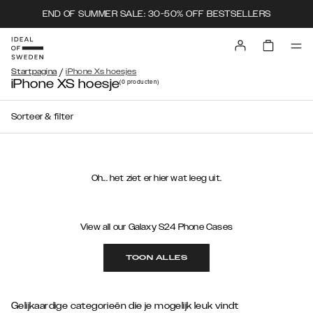
END OF SUMMER SALE: 30-50% OFF BESTSELLERS
/
Startpagina
iPhone Xs hoesjes
iPhone XS hoesje
(0
producten
)
Sorteer & filter
Oh... het ziet er hier wat leeg uit.
View all our Galaxy S24 Phone Cases
TOON ALLES
Gelijkaardige categorieën die je mogelijk leuk vindt