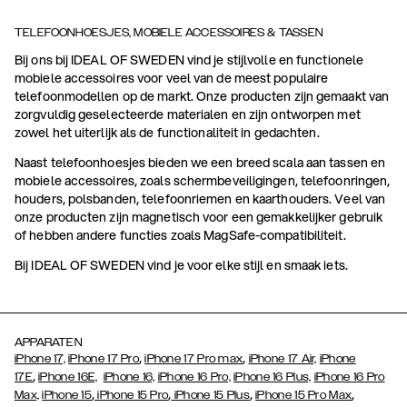
TELEFOONHOESJES, MOBIELE ACCESSOIRES & TASSEN
Bij ons bij IDEAL OF SWEDEN vind je stijlvolle en functionele
mobiele accessoires voor veel van de meest populaire
telefoonmodellen op de markt. Onze producten zijn gemaakt van
zorgvuldig geselecteerde materialen en zijn ontworpen met
zowel het uiterlijk als de functionaliteit in gedachten.
Naast telefoonhoesjes bieden we een breed scala aan tassen en
mobiele accessoires, zoals schermbeveiligingen, telefoonringen,
houders, polsbanden, telefoonriemen en kaarthouders. Veel van
onze producten zijn magnetisch voor een gemakkelijker gebruik
of hebben andere functies zoals MagSafe-compatibiliteit.
Bij IDEAL OF SWEDEN vind je voor elke stijl en smaak iets.
APPARATEN
,
,
iPhone 17,
iPhone 17 Pro
iPhone 17 Pro max
iPhone 17 Air,
iPhone
,
17E
iPhone 16E,
iPhone 16,
iPhone 16 Pro,
iPhone 16 Plus,
iPhone 16 Pro
,
,
,
,
Max,
iPhone 15
iPhone 15 Pro
iPhone 15 Plus
iPhone 15 Pro Max