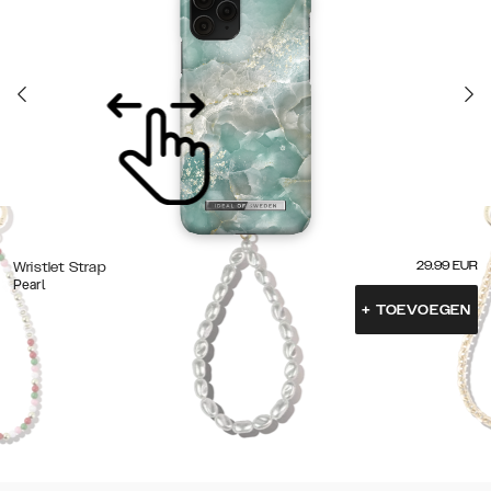
29.99
EUR
Wristlet Strap
Pearl
+
TOEVOEGEN