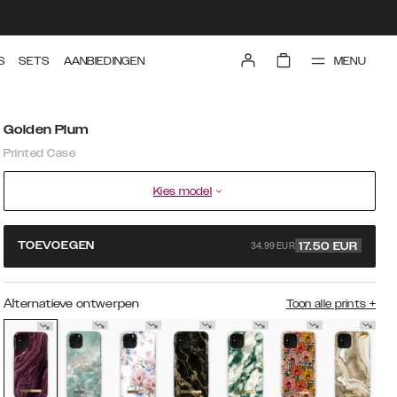
MENU
S
SETS
AANBIEDINGEN
Golden Plum
Printed Case
Kies model
34.99 EUR
TOEVOEGEN
17.50
EUR
Alternatieve ontwerpen
Toon alle prints
+