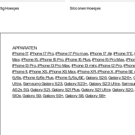
tig Hoesjes
Siliconen Hoesjes
APPARATEN
,
,
,
iPhone 17,
iPhone 17 Pro
iPhone 17 Pro max
iPhone 17 Air,
iPhone 17E
,
,
,
,
Max,
iPhone 15
iPhone 15 Pro
iPhone 15 Plus
iPhone 15 Pro Max
iPho
,
,
,
,
iPhone 13 Pro
iPhone 13 Pro Max
iPhone 13 mini
iPhone 12 Pro
iPhone
,
,
,
,
,
iPhone 11
iPhone XS
iPhone XS Max
iPhone XR
iPhone X
iPhone SE
,
,
,
,
,
6/6s
iPhone 6/6s Plus
iPhone 5/5s/SE
Galaxy S26
Galaxy S26+
,
,
,
,
Ultra
Samsung Galaxy S23
Galaxy S23+
Galaxy S23 Ultra
Samsun
,
,
,
A52s 5G
Galaxy S21
Galaxy S21 Plus
Galaxy S21 Ultra,
Galaxy S20
,
,
,
,
S10e
Galaxy S9
Galaxy S9+
Galaxy S8
Galaxy S8+