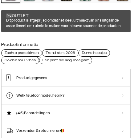
OUTLET
Dit product is afgeprijsd omdat het deel uitmaakt van ons uitgaande
assortiment om ruimte te maken voor nieuwe spannende producten
Productinformatie
Zachte pasteltinten
Trend alert 2026
Dunne hoesjes
Golden hour vibes
Een print die lang meegaat
Productgegevens
Welk telefoonmodel heb ik?
(4.6)
Beoordelingen
Verzenden & retourneren