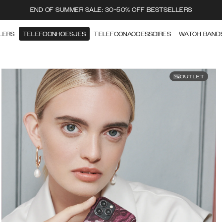
END OF SUMMER SALE: 30-50% OFF BESTSELLERS
LERS
TELEFOONHOESJES
TELEFOONACCESSOIRES
WATCH BAND
OUTLET