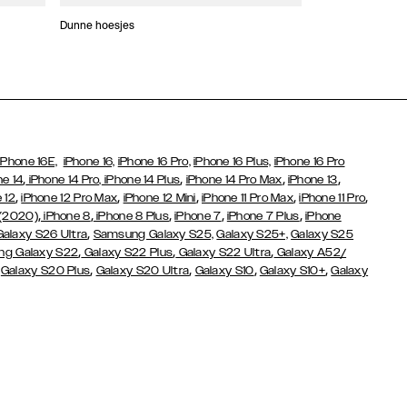
Dunne hoesjes
Portefeuille Hoes
iPhone 16E,
iPhone 16,
iPhone 16 Pro,
iPhone 16 Plus,
iPhone 16 Pro
,
,
,
,
ne 14
iPhone 14 Pro,
iPhone 14 Plus
iPhone 14 Pro Max
iPhone 13
,
,
,
,
,
 12
iPhone 12 Pro Max
iPhone 12 Mini
iPhone 11 Pro Max
iPhone 11 Pro
,
,
,
,
,
 (2020)
iPhone 8
iPhone 8 Plus
iPhone 7
iPhone 7 Plus
iPhone
,
Galaxy S26 Ultra
Samsung Galaxy S25,
Galaxy S25+,
Galaxy S25
,
,
,
g Galaxy S22
Galaxy S22 Plus
Galaxy S22 Ultra
Galaxy A52/
,
,
,
,
,
Galaxy S20 Plus
Galaxy S20 Ultra
Galaxy S10
Galaxy S10+
Galaxy