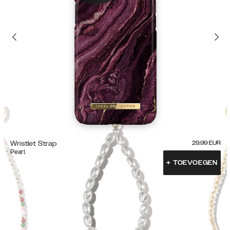
Wristlet Strap
29.99
EUR
Pearl
+
TOEVOEGEN