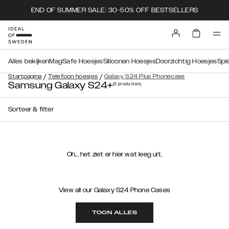
END OF SUMMER SALE: 30-50% OFF BESTSELLERS
Alles bekijken
MagSafe Hoesjes
Siliconen Hoesjes
Doorzichtig Hoesjes
Spi
/
/
Startpagina
Telefoon hoesjes
Galaxy S24 Plus Phonecase
Samsung Galaxy S24+
(0
producten
)
Sorteer & filter
Oh... het ziet er hier wat leeg uit.
View all our Galaxy S24 Phone Cases
TOON ALLES