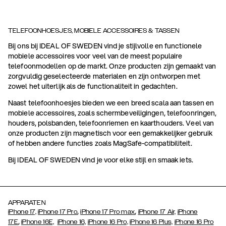
TELEFOONHOESJES, MOBIELE ACCESSOIRES & TASSEN
Bij ons bij IDEAL OF SWEDEN vind je stijlvolle en functionele
mobiele accessoires voor veel van de meest populaire
telefoonmodellen op de markt. Onze producten zijn gemaakt van
zorgvuldig geselecteerde materialen en zijn ontworpen met
zowel het uiterlijk als de functionaliteit in gedachten.
Naast telefoonhoesjes bieden we een breed scala aan tassen en
mobiele accessoires, zoals schermbeveiligingen, telefoonringen,
houders, polsbanden, telefoonriemen en kaarthouders. Veel van
onze producten zijn magnetisch voor een gemakkelijker gebruik
of hebben andere functies zoals MagSafe-compatibiliteit.
Bij IDEAL OF SWEDEN vind je voor elke stijl en smaak iets.
APPARATEN
,
,
iPhone 17,
iPhone 17 Pro
iPhone 17 Pro max
iPhone 17 Air,
iPhone
,
17E
iPhone 16E,
iPhone 16,
iPhone 16 Pro,
iPhone 16 Plus,
iPhone 16 Pro