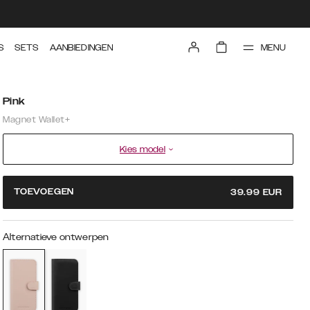
MENU
S
SETS
AANBIEDINGEN
Pink
Magnet Wallet+
Kies model
TOEVOEGEN
39.99
EUR
Alternatieve ontwerpen