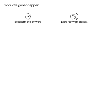
Producteigenschappen
Beschermend ontwerp
Dierproefvrij materiaal