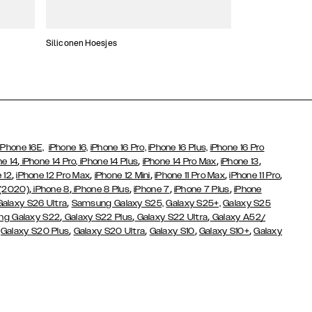
Siliconen Hoesjes
Dunne hoesjes
iPhone 16E,
iPhone 16,
iPhone 16 Pro,
iPhone 16 Plus,
iPhone 16 Pro
,
,
,
,
ne 14
iPhone 14 Pro,
iPhone 14 Plus
iPhone 14 Pro Max
iPhone 13
,
,
,
,
,
 12
iPhone 12 Pro Max
iPhone 12 Mini
iPhone 11 Pro Max
iPhone 11 Pro
,
,
,
,
,
 (2020)
iPhone 8
iPhone 8 Plus
iPhone 7
iPhone 7 Plus
iPhone
,
Galaxy S26 Ultra
Samsung Galaxy S25,
Galaxy S25+,
Galaxy S25
,
,
,
g Galaxy S22
Galaxy S22 Plus
Galaxy S22 Ultra
Galaxy A52/
,
,
,
,
,
Galaxy S20 Plus
Galaxy S20 Ultra
Galaxy S10
Galaxy S10+
Galaxy