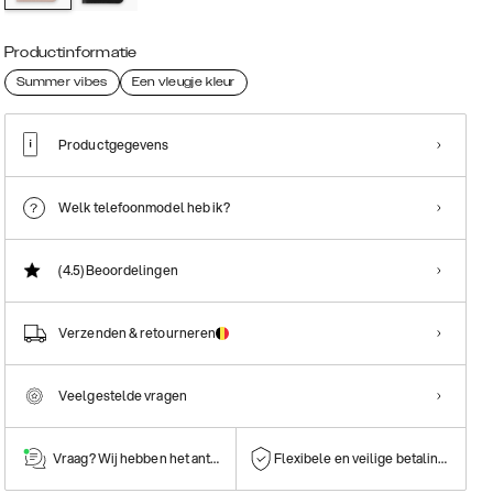
Productinformatie
Summer vibes
Een vleugje kleur
Productgegevens
Welk telefoonmodel heb ik?
(4.5)
Beoordelingen
Verzenden & retourneren
Veelgestelde vragen
Vraag? Wij hebben het antwoord!
Flexibele en veilige betalingen