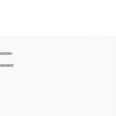
waarden
bassador