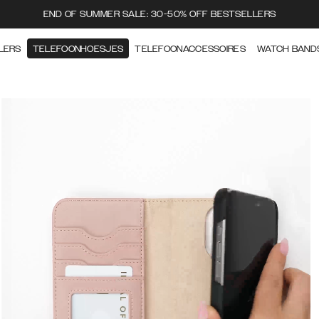
END OF SUMMER SALE: 30-50% OFF BESTSELLERS
LERS
TELEFOONHOESJES
TELEFOONACCESSOIRES
WATCH BAND