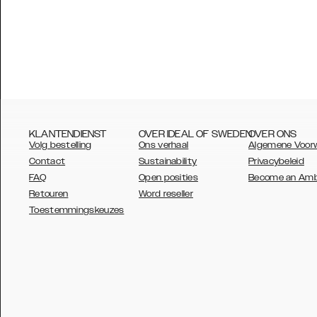
KLANTENDIENST
OVER IDEAL OF SWEDEN
OVER ONS
Volg bestelling
Ons verhaal
Algemene Voor
Contact
Sustainability
Privacybeleid
FAQ
Open posities
Become an Am
Retouren
Word reseller
AUSTRALIA
Toestemmingskeuzes
AUSTRIA
BELGIUM
CANADA
DANSK