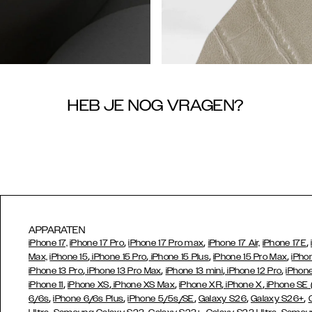
HEB JE NOG VRAGEN?
APPARATEN
,
,
,
iPhone 17,
iPhone 17 Pro
iPhone 17 Pro max
iPhone 17 Air,
iPhone 17E
,
,
,
,
Max,
iPhone 15
iPhone 15 Pro
iPhone 15 Plus
iPhone 15 Pro Max
iPho
,
,
,
,
iPhone 13 Pro
iPhone 13 Pro Max
iPhone 13 mini
iPhone 12 Pro
iPhone
,
,
,
,
,
iPhone 11
iPhone XS
iPhone XS Max
iPhone XR
iPhone X
iPhone SE
,
,
,
,
,
6/6s
iPhone 6/6s Plus
iPhone 5/5s/SE
Galaxy S26
Galaxy S26+