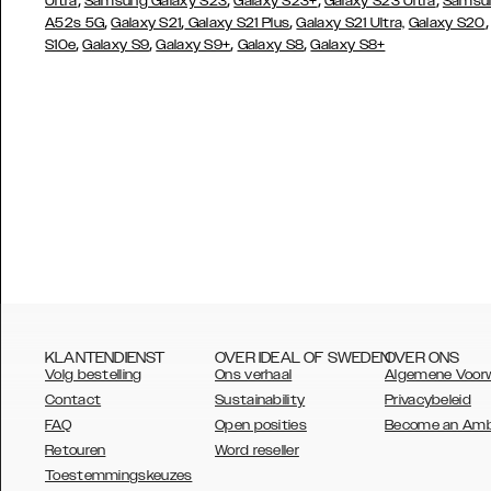
,
,
,
,
Ultra
Samsung Galaxy S23
Galaxy S23+
Galaxy S23 Ultra
Samsun
,
,
,
A52s 5G
Galaxy S21
Galaxy S21 Plus
Galaxy S21 Ultra,
Galaxy S20
,
,
,
,
S10e
Galaxy S9
Galaxy S9+
Galaxy S8
Galaxy S8+
KLANTENDIENST
OVER IDEAL OF SWEDEN
OVER ONS
Volg bestelling
Ons verhaal
Algemene Voor
Contact
Sustainability
Privacybeleid
FAQ
Open posities
Become an Am
Retouren
Word reseller
AUSTRALIA
Toestemmingskeuzes