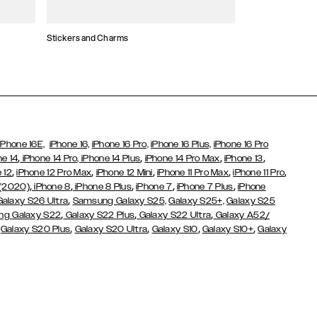
Stickers and Charms
Kaarthouders
iPhone 16E,
iPhone 16,
iPhone 16 Pro,
iPhone 16 Plus,
iPhone 16 Pro
,
,
,
,
ne 14
iPhone 14 Pro,
iPhone 14 Plus
iPhone 14 Pro Max
iPhone 13
,
,
,
,
,
 12
iPhone 12 Pro Max
iPhone 12 Mini
iPhone 11 Pro Max
iPhone 11 Pro
,
,
,
,
,
 (2020)
iPhone 8
iPhone 8 Plus
iPhone 7
iPhone 7 Plus
iPhone
,
Galaxy S26 Ultra
Samsung Galaxy S25,
Galaxy S25+,
Galaxy S25
,
,
,
g Galaxy S22
Galaxy S22 Plus
Galaxy S22 Ultra
Galaxy A52/
,
,
,
,
,
Galaxy S20 Plus
Galaxy S20 Ultra
Galaxy S10
Galaxy S10+
Galaxy