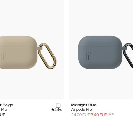
t Beige
Midnight Blue
4.4
 Pro
Airpods Pro
/5
-
30
%
EUR
24.99
EUR
17.49
EUR