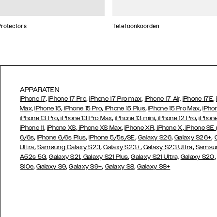
rotectors
Telefoonkoorden
APPARATEN
,
,
,
iPhone 17,
iPhone 17 Pro
iPhone 17 Pro max
iPhone 17 Air,
iPhone 17E
,
,
,
,
Max,
iPhone 15
iPhone 15 Pro
iPhone 15 Plus
iPhone 15 Pro Max
iPho
,
,
,
,
iPhone 13 Pro
iPhone 13 Pro Max
iPhone 13 mini
iPhone 12 Pro
iPhone
,
,
,
,
,
iPhone 11
iPhone XS
iPhone XS Max
iPhone XR
iPhone X
iPhone SE
,
,
,
,
,
6/6s
iPhone 6/6s Plus
iPhone 5/5s/SE
Galaxy S26
Galaxy S26+
,
,
,
,
Ultra
Samsung Galaxy S23
Galaxy S23+
Galaxy S23 Ultra
Samsun
,
,
,
A52s 5G
Galaxy S21
Galaxy S21 Plus
Galaxy S21 Ultra,
Galaxy S20
,
,
,
,
S10e
Galaxy S9
Galaxy S9+
Galaxy S8
Galaxy S8+