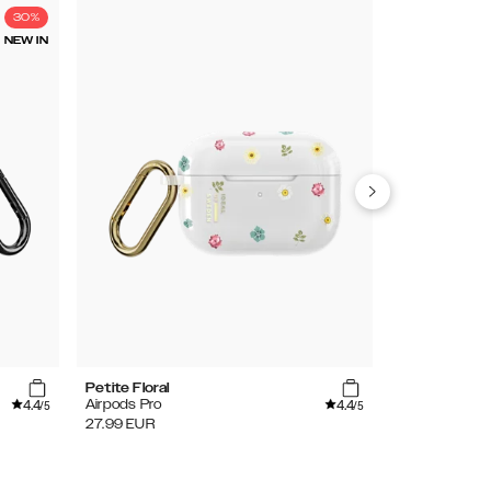
30%
NEW IN
Petite Floral
Mirror
4.4
4.4
Airpods Pro
Airpods Pro
/5
/5
27.99
EUR
29.99
EUR