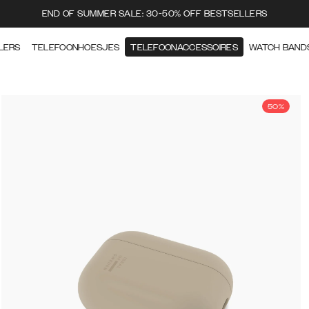
END OF SUMMER SALE: 30-50% OFF BESTSELLERS
LERS
TELEFOONHOESJES
TELEFOONACCESSOIRES
WATCH BAND
50%