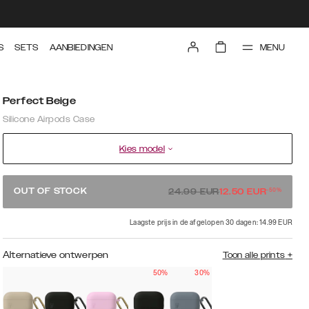
MENU
S
SETS
AANBIEDINGEN
Perfect Beige
Silicone Airpods Case
Kies model
-
50
%
OUT OF STOCK
24.99
EUR
12.50
EUR
Laagste prijs in de afgelopen 30 dagen: 14.99 EUR
Alternatieve ontwerpen
Toon alle prints
+
50%
30%