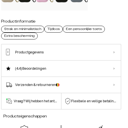
Productinformatie
Strak en minimalistisch
Tijdloos
Een persoonlijke toets
Extra bescherming
Productgegevens
(4.4)
Beoordelingen
Verzenden & retourneren
Vraag? Wij hebben het antwoord!
Flexibele en veilige betalingen
Producteigenschappen