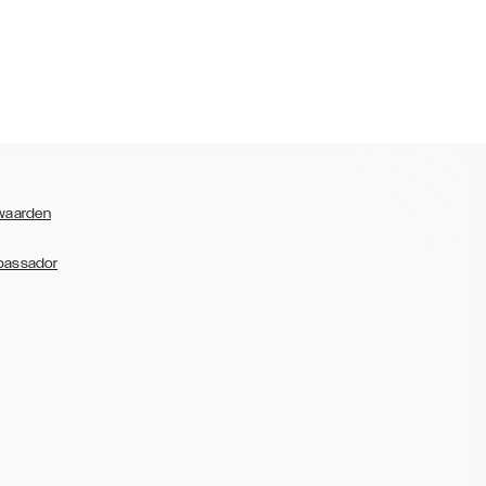
waarden
bassador