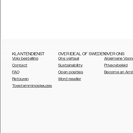
KLANTENDIENST
OVER IDEAL OF SWEDEN
OVER ONS
Volg bestelling
Ons verhaal
Algemene Voor
Contact
Sustainability
Privacybeleid
FAQ
Open posities
Become an Am
Retouren
Word reseller
AUSTRALIA
Toestemmingskeuzes
AUSTRIA
BELGIUM
CANADA
DANSK