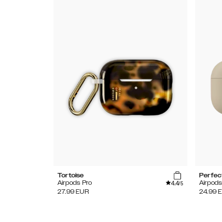
Tortoise
Perfec
4.4
Airpods Pro
Airpods
/5
27.99
EUR
24.99