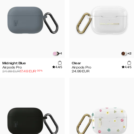
+
1
+
2
Midnight Blue
Clear
4.4
/5
4.4
/5
Airpods Pro
Airpods Pro
-
30
%
24.99
EUR
17.49
EUR
24.99
EUR