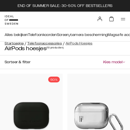
END OF SUMMER SALE: 30-50% OFF BESTSELLERS
Alles bekijken
Telefoonkoorden
Screen/camera bescherming
Magsafe acc
/
/
Startpagina
Telefoonaccessories
AirPods Hoesjes
AirPods hoesjes
(10
producten
)
Sorteer & filter
Kies model
50%