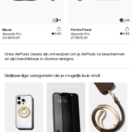
+
1
+
2
Black
Petite Floral
4.4
/5
4.4
/5
Airpods Pro
Airpods Pro
24.99
EUR
27.99
EUR
Onze AirPods Cases zijn ontworpen om je AirPods te beschermen
en zijn beschikbaar in diverse designs.
Gelijkaardige categorieën die je mogelijk leuk vindt