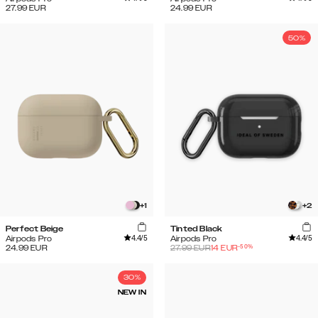
27.99
EUR
24.99
EUR
50%
+
1
+
2
Perfect Beige
Tinted Black
4.4
/5
4.4
/5
Airpods Pro
Airpods Pro
-
50
%
24.99
EUR
27.99
EUR
14
EUR
30%
NEW IN