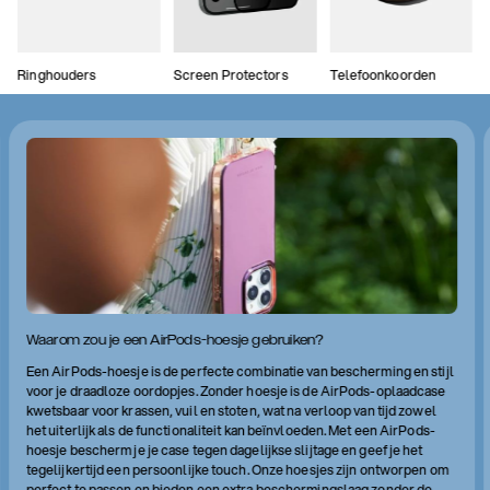
Ringhouders
Screen Protectors
Telefoonkoorden
Waarom zou je een AirPods-hoesje gebruiken?
Een AirPods-hoesje is de perfecte combinatie van bescherming en stijl
voor je draadloze oordopjes. Zonder hoesje is de AirPods-oplaadcase
kwetsbaar voor krassen, vuil en stoten, wat na verloop van tijd zowel
het uiterlijk als de functionaliteit kan beïnvloeden. Met een AirPods-
hoesje bescherm je je case tegen dagelijkse slijtage en geef je het
tegelijkertijd een persoonlijke touch. Onze hoesjes zijn ontworpen om
perfect te passen en bieden een extra beschermingslaag zonder de