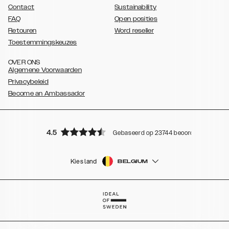
Contact
Sustainability
FAQ
Open posities
Retouren
Word reseller
Toestemmingskeuzes
OVER ONS
Algemene Voorwaarden
Privacybeleid
Become an Ambassador
4.5
Gebaseerd op 23744 beoordelingen
Kies land
BELGIUM