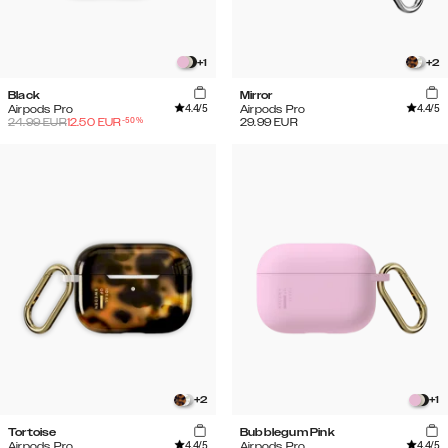
+
1
+
2
Black
Mirror
4.4
/5
4.4
/5
Airpods Pro
Airpods Pro
-
50
%
24.99
EUR
12.50
EUR
29.99
EUR
+
2
+
1
Tortoise
Bubblegum Pink
4.4
/5
4.4
/5
Airpods Pro
Airpods Pro