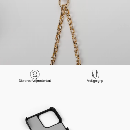
Dierproefvrij materiaal
Veilige grip