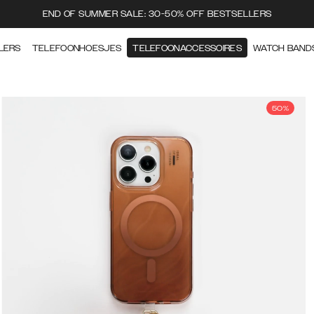
END OF SUMMER SALE: 30-50% OFF BESTSELLERS
LERS
TELEFOONHOESJES
TELEFOONACCESSOIRES
WATCH BAND
50%