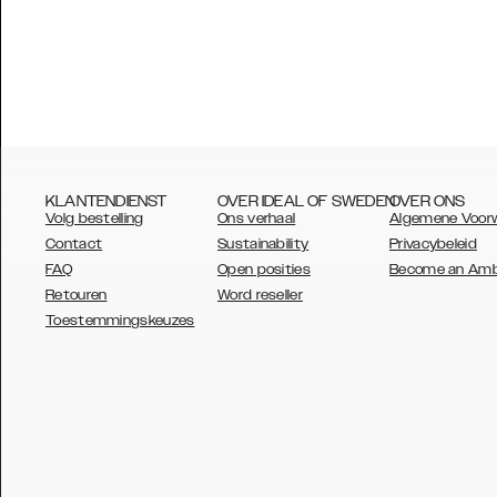
KLANTENDIENST
OVER IDEAL OF SWEDEN
OVER ONS
Volg bestelling
Ons verhaal
Algemene Voor
Contact
Sustainability
Privacybeleid
FAQ
Open posities
Become an Am
Retouren
Word reseller
AUSTRALIA
Toestemmingskeuzes
AUSTRIA
BELGIUM
CANADA
DANSK