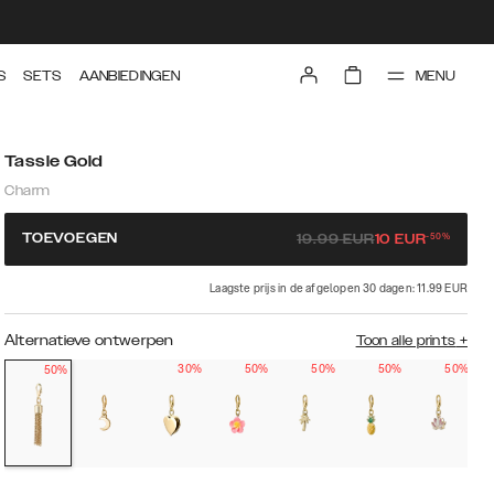
MENU
S
SETS
AANBIEDINGEN
Tassle Gold
Charm
-
50
%
TOEVOEGEN
19.99
EUR
10
EUR
Laagste prijs in de afgelopen 30 dagen: 11.99 EUR
Alternatieve ontwerpen
Toon alle prints
+
30%
50%
50%
50%
50%
50%