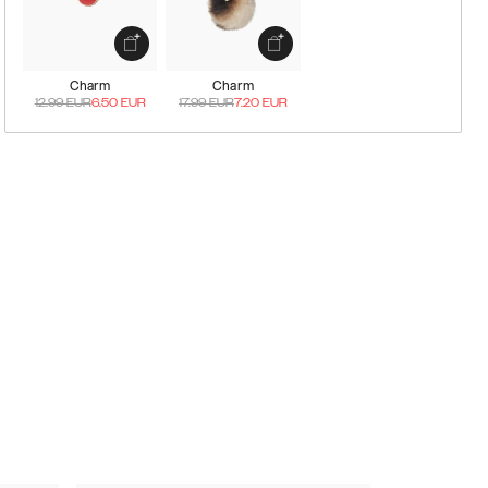
Charm
Charm
12.99
EUR
6.50
EUR
17.99
EUR
7.20
EUR