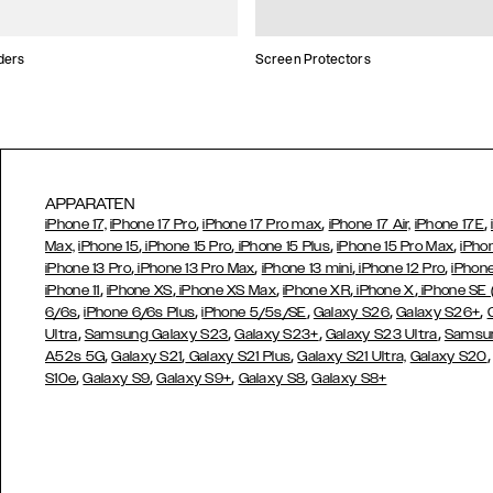
ders
Screen Protectors
APPARATEN
,
,
,
iPhone 17,
iPhone 17 Pro
iPhone 17 Pro max
iPhone 17 Air,
iPhone 17E
,
,
,
,
Max,
iPhone 15
iPhone 15 Pro
iPhone 15 Plus
iPhone 15 Pro Max
iPho
,
,
,
,
iPhone 13 Pro
iPhone 13 Pro Max
iPhone 13 mini
iPhone 12 Pro
iPhone
,
,
,
,
,
iPhone 11
iPhone XS
iPhone XS Max
iPhone XR
iPhone X
iPhone SE
,
,
,
,
,
6/6s
iPhone 6/6s Plus
iPhone 5/5s/SE
Galaxy S26
Galaxy S26+
,
,
,
,
Ultra
Samsung Galaxy S23
Galaxy S23+
Galaxy S23 Ultra
Samsun
,
,
,
A52s 5G
Galaxy S21
Galaxy S21 Plus
Galaxy S21 Ultra,
Galaxy S20
,
,
,
,
S10e
Galaxy S9
Galaxy S9+
Galaxy S8
Galaxy S8+