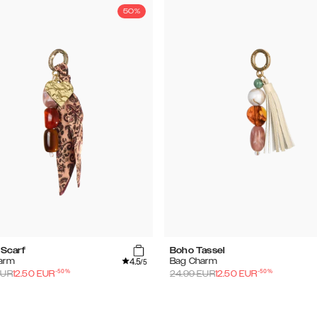
50%
 Scarf
Boho Tassel
4.5
arm
Bag Charm
/5
-
50
%
-
50
%
UR
12.50
EUR
24.99
EUR
12.50
EUR