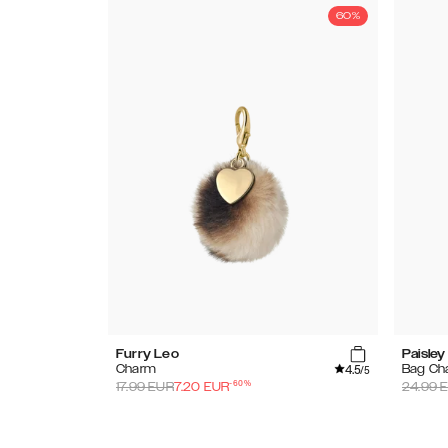
60%
Furry Leo
Paisley
4.5
Charm
Bag Ch
/5
-
60
%
17.99
EUR
7.20
EUR
24.99
E