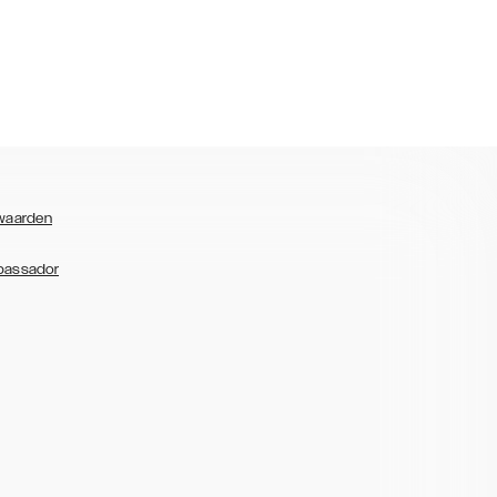
waarden
bassador