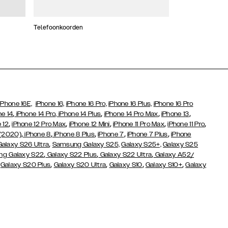
Telefoonkoorden
Kaarthouders
iPhone 16E,
iPhone 16,
iPhone 16 Pro,
iPhone 16 Plus,
iPhone 16 Pro
,
,
,
,
ne 14
iPhone 14 Pro,
iPhone 14 Plus
iPhone 14 Pro Max
iPhone 13
,
,
,
,
,
 12
iPhone 12 Pro Max
iPhone 12 Mini
iPhone 11 Pro Max
iPhone 11 Pro
,
,
,
,
,
 (2020)
iPhone 8
iPhone 8 Plus
iPhone 7
iPhone 7 Plus
iPhone
,
Galaxy S26 Ultra
Samsung Galaxy S25,
Galaxy S25+,
Galaxy S25
,
,
,
g Galaxy S22
Galaxy S22 Plus
Galaxy S22 Ultra
Galaxy A52/
,
,
,
,
,
Galaxy S20 Plus
Galaxy S20 Ultra
Galaxy S10
Galaxy S10+
Galaxy