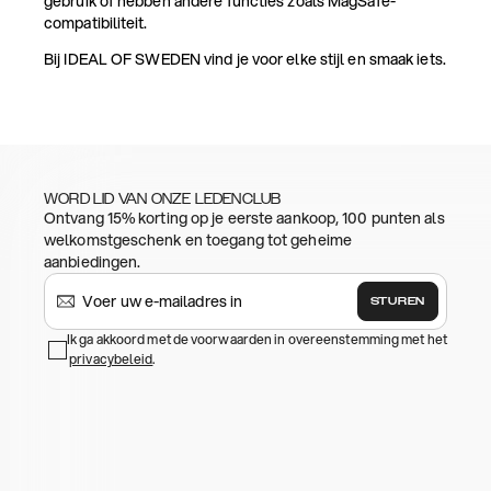
gebruik of hebben andere functies zoals MagSafe-
compatibiliteit.
Bij IDEAL OF SWEDEN vind je voor elke stijl en smaak iets.
WORD LID VAN ONZE LEDENCLUB
Ontvang 15% korting op je eerste aankoop, 100 punten als
welkomstgeschenk en toegang tot geheime
aanbiedingen.
STUREN
Ik ga akkoord met de voorwaarden in overeenstemming met het
privacybeleid
.