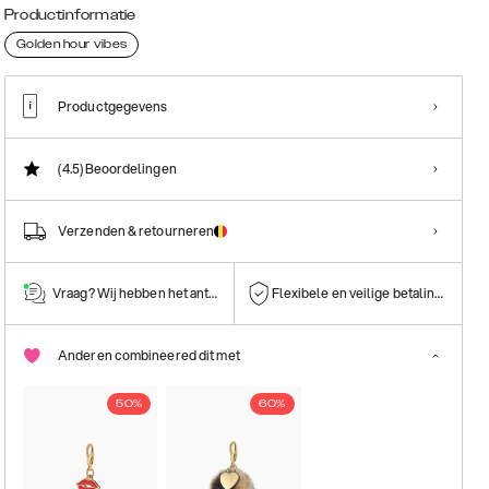
Productinformatie
Golden hour vibes
Productgegevens
(4.5)
Beoordelingen
Verzenden & retourneren
Vraag? Wij hebben het antwoord!
Flexibele en veilige betalingen
Anderen combineered dit met
50%
60%