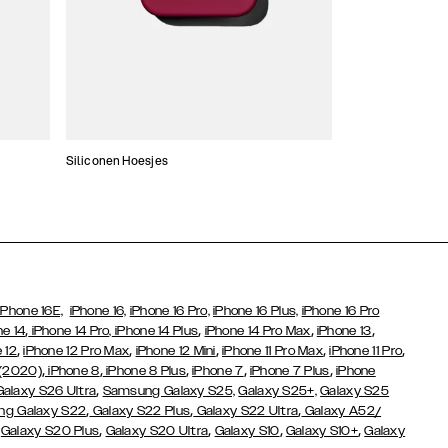
Siliconen Hoesjes
Dunne hoesjes
iPhone 16E,
iPhone 16,
iPhone 16 Pro,
iPhone 16 Plus,
iPhone 16 Pro
,
,
,
,
ne 14
iPhone 14 Pro,
iPhone 14 Plus
iPhone 14 Pro Max
iPhone 13
,
,
,
,
,
 12
iPhone 12 Pro Max
iPhone 12 Mini
iPhone 11 Pro Max
iPhone 11 Pro
,
,
,
,
,
 (2020)
iPhone 8
iPhone 8 Plus
iPhone 7
iPhone 7 Plus
iPhone
,
Galaxy S26 Ultra
Samsung Galaxy S25,
Galaxy S25+,
Galaxy S25
,
,
,
g Galaxy S22
Galaxy S22 Plus
Galaxy S22 Ultra
Galaxy A52/
,
,
,
,
,
Galaxy S20 Plus
Galaxy S20 Ultra
Galaxy S10
Galaxy S10+
Galaxy