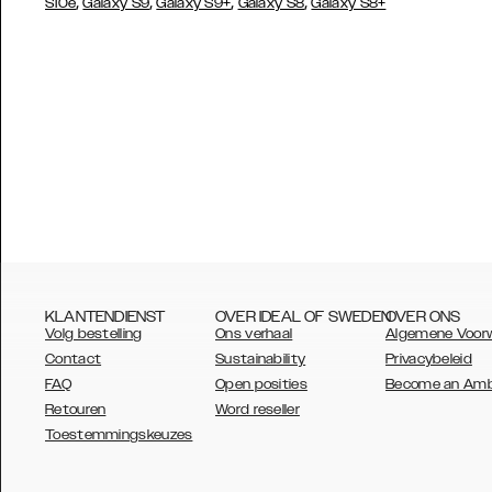
,
,
,
,
S10e
Galaxy S9
Galaxy S9+
Galaxy S8
Galaxy S8+
KLANTENDIENST
OVER IDEAL OF SWEDEN
OVER ONS
Volg bestelling
Ons verhaal
Algemene Voor
Contact
Sustainability
Privacybeleid
FAQ
Open posities
Become an Am
Retouren
Word reseller
AUSTRALIA
Toestemmingskeuzes
AUSTRIA