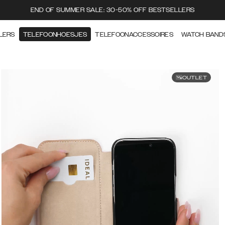
END OF SUMMER SALE: 30-50% OFF BESTSELLERS
LERS
TELEFOONHOESJES
TELEFOONACCESSOIRES
WATCH BAND
OUTLET