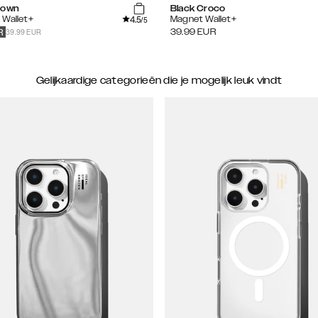
rown
Black Croco
4.5
 Wallet+
Magnet Wallet+
/5
39.99 EUR
39.99
EUR
R
Gelijkaardige categorieën die je mogelijk leuk vindt