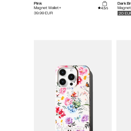
Pink
Dark B
4.5
Magnet Wallet+
Magnet
/5
39.99
EUR
20
EU