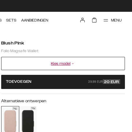
MENU
S
SETS
AANBIEDINGEN
Blush Pink
Folio Magsafe Wallet
Kies model
39.99 EUR
TOEVOEGEN
20
EUR
Alternatieve ontwerpen