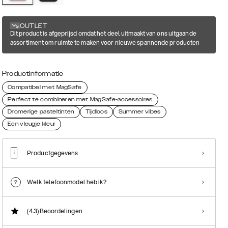
OUTLET
Dit product is afgeprijsd omdat het deel uitmaakt van ons uitgaande
assortiment om ruimte te maken voor nieuwe spannende producten
Productinformatie
Compatibel met MagSafe
Perfect te combineren met MagSafe-accessoires
Dromerige pasteltinten
Tijdloos
Summer vibes
Een vleugje kleur
Productgegevens
Welk telefoonmodel heb ik?
(4.3)
Beoordelingen