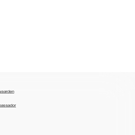
waarden
bassador