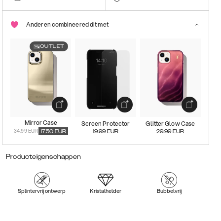
Anderen combineered dit met
OUTLET
Mirror Case
Screen Protector
Glitter Glow Case
34.99 EUR
17.50
EUR
19.99
EUR
29.99
EUR
Producteigenschappen
Splintervrij ontwerp
Kristalhelder
Bubbelvrij