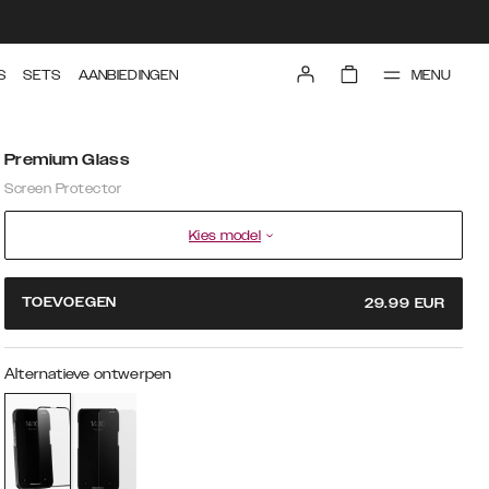
MENU
S
SETS
AANBIEDINGEN
Premium Glass
Screen Protector
Kies model
TOEVOEGEN
29.99
EUR
Alternatieve ontwerpen