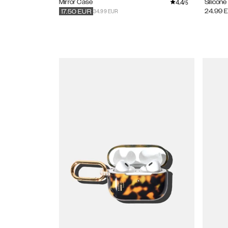
4.4
Mirror Case
Silicon
/5
34.99 EUR
24.99
17.50
EUR