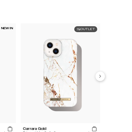
NEW IN
OUTLET
Carrara Gold
Mocha Mous