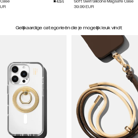
4.5
e Case
Soft Swirl Silicone Magsafe Case
/5
EUR
39.99
EUR
Gelijkaardige categorieën die je mogelijk leuk vindt