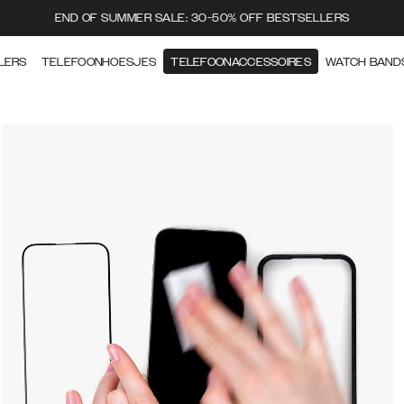
END OF SUMMER SALE: 30-50% OFF BESTSELLERS
LERS
TELEFOONHOESJES
TELEFOONACCESSOIRES
WATCH BAND