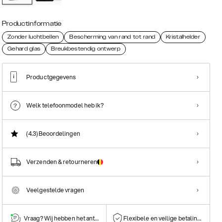
Productinformatie
Zonder luchtbellen
Bescherming van rand tot rand
Kristalhelder
Gehard glas
Breukbestendig ontwerp
Productgegevens
Welk telefoonmodel heb ik?
(4.3)
Beoordelingen
Verzenden & retourneren
Veelgestelde vragen
Vraag? Wij hebben het antwoord!
Flexibele en veilige betalingen