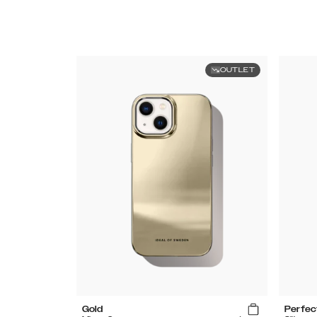
OUTLET
Gold
Perfec