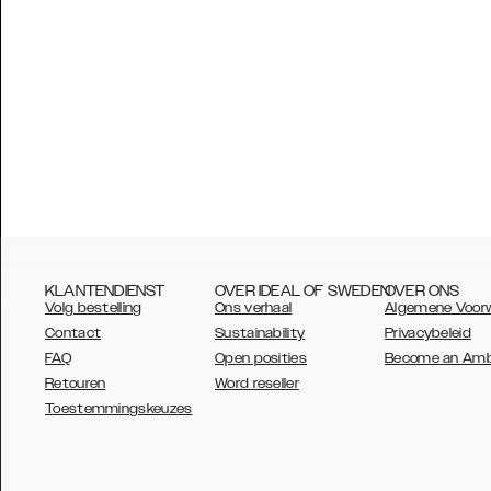
KLANTENDIENST
OVER IDEAL OF SWEDEN
OVER ONS
Volg bestelling
Ons verhaal
Algemene Voor
Contact
Sustainability
Privacybeleid
FAQ
Open posities
Become an Am
Retouren
Word reseller
AUSTRALIA
Toestemmingskeuzes
AUSTRIA
BELGIUM