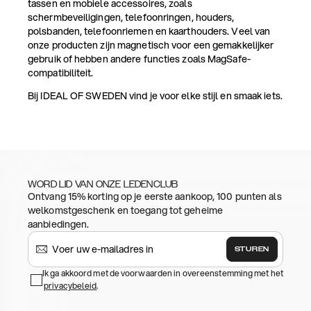
tassen en mobiele accessoires, zoals
schermbeveiligingen, telefoonringen, houders,
polsbanden, telefoonriemen en kaarthouders. Veel van
onze producten zijn magnetisch voor een gemakkelijker
gebruik of hebben andere functies zoals MagSafe-
compatibiliteit.
Bij IDEAL OF SWEDEN vind je voor elke stijl en smaak iets.
WORD LID VAN ONZE LEDENCLUB
Ontvang 15% korting op je eerste aankoop, 100 punten als
welkomstgeschenk en toegang tot geheime
aanbiedingen.
STUREN
Ik ga akkoord met de voorwaarden in overeenstemming met het
privacybeleid
.