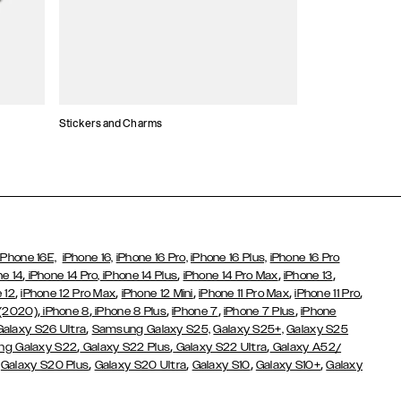
Stickers and Charms
Kaarthouders
iPhone 16E,
iPhone 16,
iPhone 16 Pro,
iPhone 16 Plus,
iPhone 16 Pro
,
,
,
,
ne 14
iPhone 14 Pro,
iPhone 14 Plus
iPhone 14 Pro Max
iPhone 13
,
,
,
,
,
 12
iPhone 12 Pro Max
iPhone 12 Mini
iPhone 11 Pro Max
iPhone 11 Pro
,
,
,
,
,
 (2020)
iPhone 8
iPhone 8 Plus
iPhone 7
iPhone 7 Plus
iPhone
,
Galaxy S26 Ultra
Samsung Galaxy S25,
Galaxy S25+,
Galaxy S25
,
,
,
g Galaxy S22
Galaxy S22 Plus
Galaxy S22 Ultra
Galaxy A52/
,
,
,
,
,
Galaxy S20 Plus
Galaxy S20 Ultra
Galaxy S10
Galaxy S10+
Galaxy