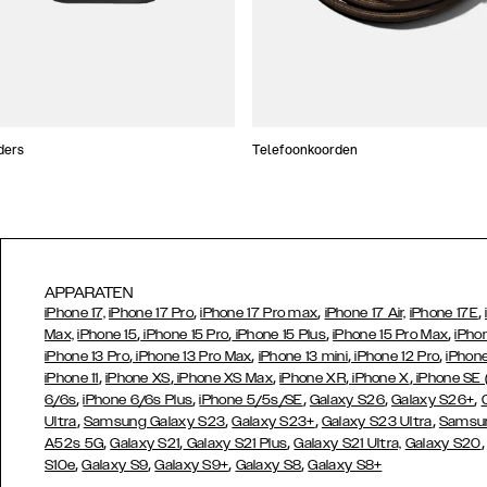
ders
Telefoonkoorden
APPARATEN
,
,
,
iPhone 17,
iPhone 17 Pro
iPhone 17 Pro max
iPhone 17 Air,
iPhone 17E
,
,
,
,
Max,
iPhone 15
iPhone 15 Pro
iPhone 15 Plus
iPhone 15 Pro Max
iPho
,
,
,
,
iPhone 13 Pro
iPhone 13 Pro Max
iPhone 13 mini
iPhone 12 Pro
iPhone
,
,
,
,
,
iPhone 11
iPhone XS
iPhone XS Max
iPhone XR
iPhone X
iPhone SE
,
,
,
,
,
6/6s
iPhone 6/6s Plus
iPhone 5/5s/SE
Galaxy S26
Galaxy S26+
,
,
,
,
Ultra
Samsung Galaxy S23
Galaxy S23+
Galaxy S23 Ultra
Samsun
,
,
,
A52s 5G
Galaxy S21
Galaxy S21 Plus
Galaxy S21 Ultra,
Galaxy S20
,
,
,
,
S10e
Galaxy S9
Galaxy S9+
Galaxy S8
Galaxy S8+