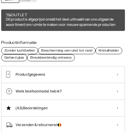
OUTLET
Dit product is afgeprijsd omdat het deel uitmaakt van ons uitgaande
assortiment om ruimte te maken voor nieuwe spannende producten
Productinformatie
Zonder luchtbellen
Bescherming van rand tot rand
Kristalhelder
Gehard glas
Breukbestendig ontwerp
Productgegevens
Welk telefoonmodel heb ik?
(4.3)
Beoordelingen
Verzenden & retourneren