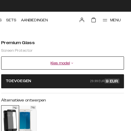
MENU
S
SETS
AANBIEDINGEN
Premium Glass
Screen Protector
Kies model
29.99 EUR
TOEVOEGEN
9
EUR
Alternatieve ontwerpen