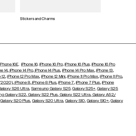
Stickers and Charms
Kaarthouders
iPhone 16E,
iPhone 16,
iPhone 16 Pro,
iPhone 16 Plus,
iPhone 16 Pro
,
,
,
,
ne 14
iPhone 14 Pro,
iPhone 14 Plus
iPhone 14 Pro Max
iPhone 13
,
,
,
,
,
 12
iPhone 12 Pro Max
iPhone 12 Mini
iPhone 11 Pro Max
iPhone 11 Pro
,
,
,
,
,
 (2020)
iPhone 8
iPhone 8 Plus
iPhone 7
iPhone 7 Plus
iPhone
,
Galaxy S26 Ultra
Samsung Galaxy S25,
Galaxy S25+,
Galaxy S25
,
,
,
g Galaxy S22
Galaxy S22 Plus
Galaxy S22 Ultra
Galaxy A52/
,
,
,
,
,
Galaxy S20 Plus
Galaxy S20 Ultra
Galaxy S10
Galaxy S10+
Galaxy