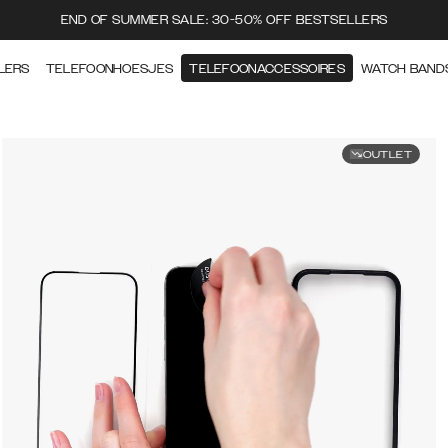
END OF SUMMER SALE: 30-50% OFF BESTSELLERS
LERS
TELEFOONHOESJES
TELEFOONACCESSOIRES
WATCH BAND
OUTLET