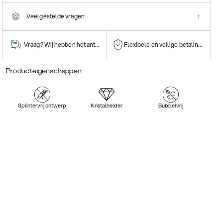
Veelgestelde vragen
Vraag? Wij hebben het antwoord!
Flexibele en veilige betalingen
Producteigenschappen
Splintervrij ontwerp
Kristalhelder
Bubbelvrij