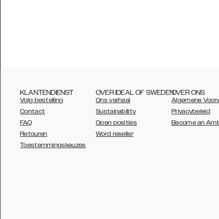
KLANTENDIENST
OVER IDEAL OF SWEDEN
OVER ONS
Volg bestelling
Ons verhaal
Algemene Voor
Contact
Sustainability
Privacybeleid
FAQ
Open posities
Become an Am
Retouren
Word reseller
AUSTRALIA
Toestemmingskeuzes
AUSTRIA
BELGIUM
CANADA
DANSK