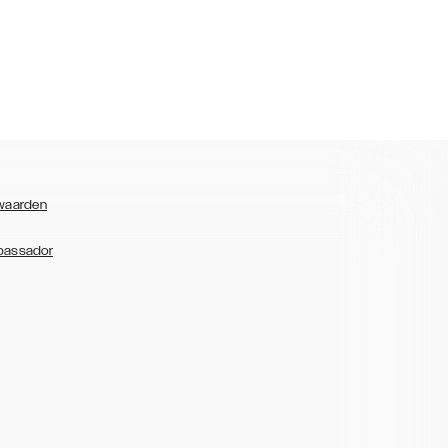
waarden
bassador