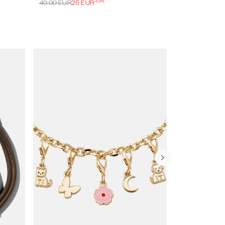
-
50
%
49.99
EUR
25
EUR
29.99
EUR
15