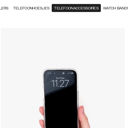
LERS
TELEFOONHOESJES
TELEFOONACCESSOIRES
WATCH BAND