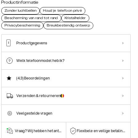
Productinformatie
Zonder luchtbellen
Houd je telefoon privé
Bescherming van rand tot rand
Kristalhelder
Privacybescherming
Breukbestendig ontwerp
Productgegevens
Welk telefoonmodel heb ik?
(4.3)
Beoordelingen
Verzenden & retourneren
Veelgestelde vragen
Vraag? Wij hebben het antwoord!
Flexibele en veilige betalingen