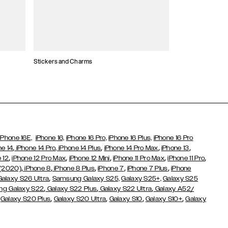
Stickers and Charms
Kaarthouders
iPhone 16E,
iPhone 16,
iPhone 16 Pro,
iPhone 16 Plus,
iPhone 16 Pro
,
,
,
,
ne 14
iPhone 14 Pro,
iPhone 14 Plus
iPhone 14 Pro Max
iPhone 13
,
,
,
,
,
 12
iPhone 12 Pro Max
iPhone 12 Mini
iPhone 11 Pro Max
iPhone 11 Pro
,
,
,
,
,
 (2020)
iPhone 8
iPhone 8 Plus
iPhone 7
iPhone 7 Plus
iPhone
,
Galaxy S26 Ultra
Samsung Galaxy S25,
Galaxy S25+,
Galaxy S25
,
,
,
g Galaxy S22
Galaxy S22 Plus
Galaxy S22 Ultra
Galaxy A52/
,
,
,
,
,
Galaxy S20 Plus
Galaxy S20 Ultra
Galaxy S10
Galaxy S10+
Galaxy