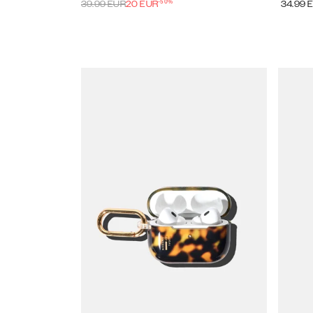
-
50
%
39.99
EUR
20
EUR
34.99