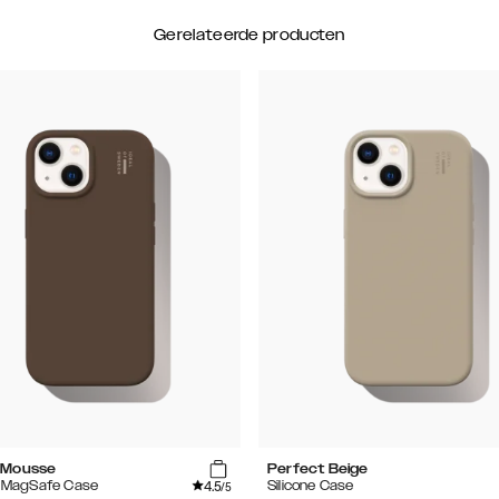
Gerelateerde producten
 Mousse
Perfect Beige
4.5
e MagSafe Case
Silicone Case
/5