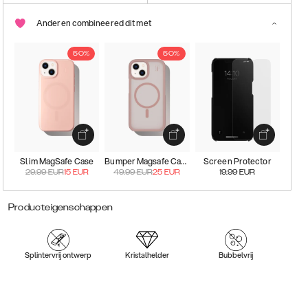
Anderen combineered dit met
50%
50%
Slim MagSafe Case
Bumper Magsafe Case
Screen Protector
29.99
EUR
15
EUR
49.99
EUR
25
EUR
19.99
EUR
Producteigenschappen
Splintervrij ontwerp
Kristalhelder
Bubbelvrij