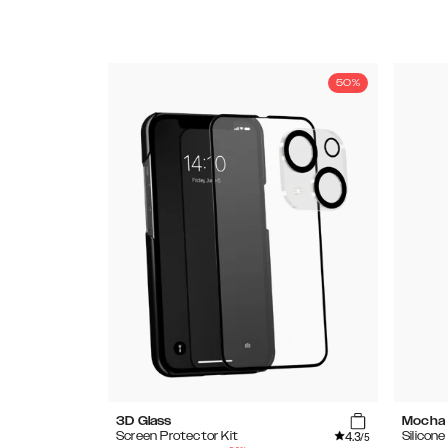
50%
3D Glass
Mocha
4.3
Screen Protector Kit
Silicon
/5