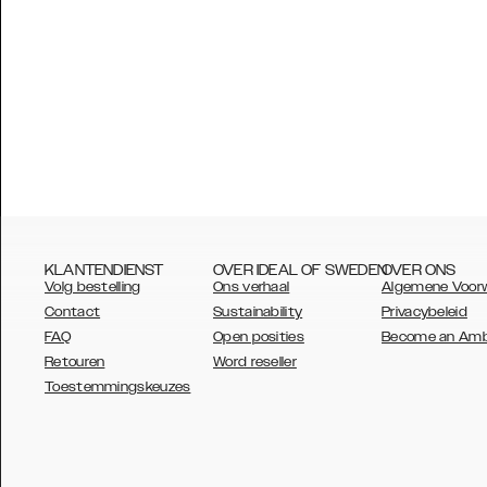
KLANTENDIENST
OVER IDEAL OF SWEDEN
OVER ONS
Volg bestelling
Ons verhaal
Algemene Voor
Contact
Sustainability
Privacybeleid
FAQ
Open posities
Become an Am
Retouren
Word reseller
AUSTRALIA
Toestemmingskeuzes
AUSTRIA
BELGIUM