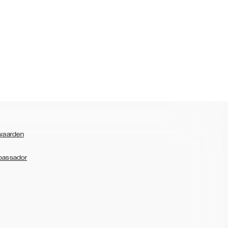
waarden
bassador