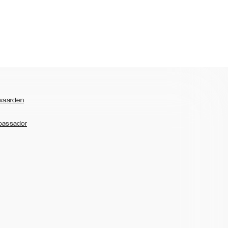
waarden
bassador