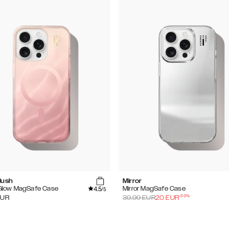
lush
Mirror
4.5
 Glow MagSafe Case
Mirror MagSafe Case
/5
-
50
%
EUR
39.99
EUR
20
EUR