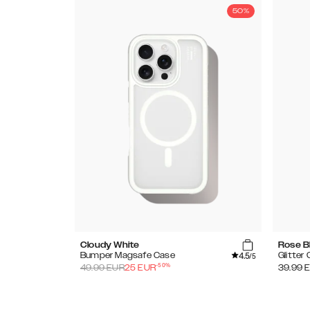
50%
Cloudy White
Rose B
4.5
Bumper Magsafe Case
Glitter
/5
-
50
%
49.99
EUR
25
EUR
39.99