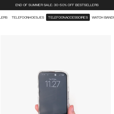
END OF SUMMER SALE: 30-50% OFF BESTSELLERS
LERS
TELEFOONHOESJES
TELEFOONACCESSOIRES
WATCH BAND