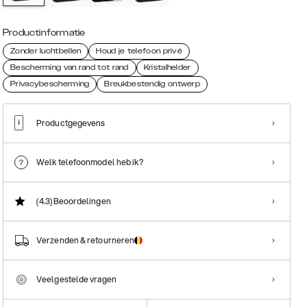
Productinformatie
Zonder luchtbellen
Houd je telefoon privé
Bescherming van rand tot rand
Kristalhelder
Privacybescherming
Breukbestendig ontwerp
Productgegevens
Welk telefoonmodel heb ik?
(4.3)
Beoordelingen
Verzenden & retourneren
Veelgestelde vragen