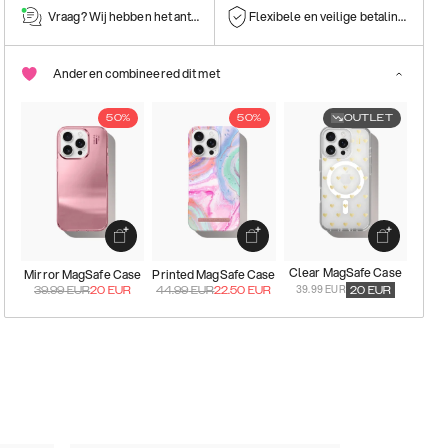
Vraag? Wij hebben het antwoord!
Flexibele en veilige betalingen
Anderen combineered dit met
50%
50%
OUTLET
Clear MagSafe Case
Mirror MagSafe Case
Printed MagSafe Case
39.99 EUR
39.99
EUR
20
EUR
44.99
EUR
22.50
EUR
20
EUR