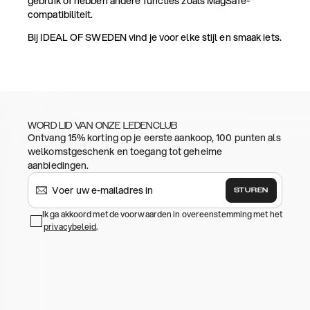
gebruik of hebben andere functies zoals MagSafe-
compatibiliteit.
Bij IDEAL OF SWEDEN vind je voor elke stijl en smaak iets.
WORD LID VAN ONZE LEDENCLUB
Ontvang 15% korting op je eerste aankoop, 100 punten als
welkomstgeschenk en toegang tot geheime
aanbiedingen.
STUREN
Ik ga akkoord met de voorwaarden in overeenstemming met het
privacybeleid
.