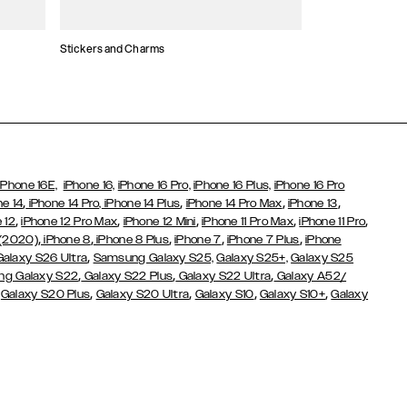
Stickers and Charms
Kaarthouders
iPhone 16E,
iPhone 16,
iPhone 16 Pro,
iPhone 16 Plus,
iPhone 16 Pro
,
,
,
,
ne 14
iPhone 14 Pro,
iPhone 14 Plus
iPhone 14 Pro Max
iPhone 13
,
,
,
,
,
 12
iPhone 12 Pro Max
iPhone 12 Mini
iPhone 11 Pro Max
iPhone 11 Pro
,
,
,
,
,
 (2020)
iPhone 8
iPhone 8 Plus
iPhone 7
iPhone 7 Plus
iPhone
,
Galaxy S26 Ultra
Samsung Galaxy S25,
Galaxy S25+,
Galaxy S25
,
,
,
g Galaxy S22
Galaxy S22 Plus
Galaxy S22 Ultra
Galaxy A52/
,
,
,
,
,
Galaxy S20 Plus
Galaxy S20 Ultra
Galaxy S10
Galaxy S10+
Galaxy