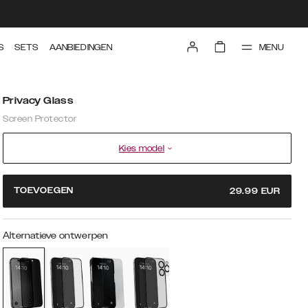
MENU
S
SETS
AANBIEDINGEN
Privacy Glass
Screen Protector
Kies model
TOEVOEGEN
29.99
EUR
Alternatieve ontwerpen