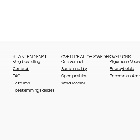
KLANTENDIENST
OVER IDEAL OF SWEDEN
OVER ONS
Volg bestelling
Ons verhaal
Algemene Voor
Contact
Sustainability
Privacybeleid
FAQ
Open posities
Become an Am
Retouren
Word reseller
AUSTRALIA
Toestemmingskeuzes
AUSTRIA
BELGIUM
CANADA
DANSK