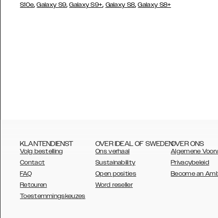
,
,
,
,
S10e
Galaxy S9
Galaxy S9+
Galaxy S8
Galaxy S8+
KLANTENDIENST
OVER IDEAL OF SWEDEN
OVER ONS
Volg bestelling
Ons verhaal
Algemene Voor
Contact
Sustainability
Privacybeleid
FAQ
Open posities
Become an Am
Retouren
Word reseller
AUSTRALIA
Toestemmingskeuzes
AUSTRIA