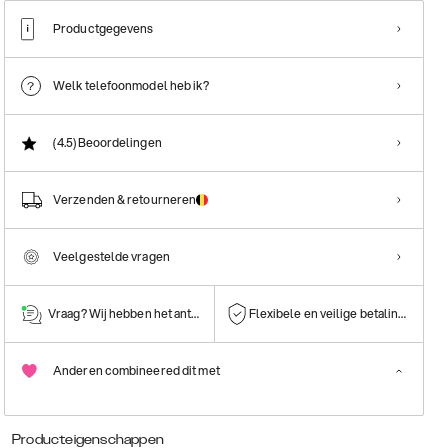
Productgegevens
Welk telefoonmodel heb ik?
(4.5)
Beoordelingen
Verzenden & retourneren
Veelgestelde vragen
Vraag? Wij hebben het antwoord!
Flexibele en veilige betalingen
Anderen combineered dit met
Producteigenschappen