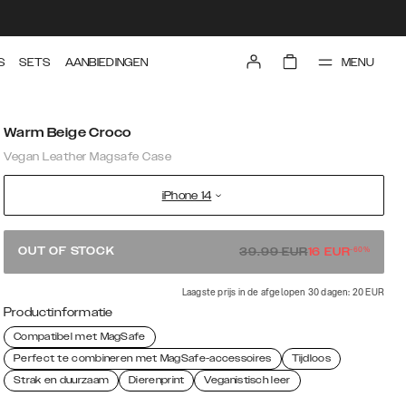
MENU
S
SETS
AANBIEDINGEN
Warm Beige Croco
Vegan Leather Magsafe Case
iPhone 14
-
60
%
OUT OF STOCK
39.99
EUR
16
EUR
Laagste prijs in de afgelopen 30 dagen: 20 EUR
Productinformatie
Compatibel met MagSafe
Perfect te combineren met MagSafe-accessoires
Tijdloos
Strak en duurzaam
Dierenprint
Veganistisch leer