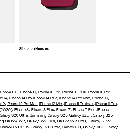
Siliconen Hoesjes
Dunne hoesjes
iPhone 16E,
iPhone 16,
iPhone 16 Pro,
iPhone 16 Plus,
iPhone 16 Pro
,
,
,
,
ne 14
iPhone 14 Pro,
iPhone 14 Plus
iPhone 14 Pro Max
iPhone 13
,
,
,
,
,
 12
iPhone 12 Pro Max
iPhone 12 Mini
iPhone 11 Pro Max
iPhone 11 Pro
,
,
,
,
,
 (2020)
iPhone 8
iPhone 8 Plus
iPhone 7
iPhone 7 Plus
iPhone
,
Galaxy S26 Ultra
Samsung Galaxy S25,
Galaxy S25+,
Galaxy S25
,
,
,
g Galaxy S22
Galaxy S22 Plus
Galaxy S22 Ultra
Galaxy A52/
,
,
,
,
,
Galaxy S20 Plus
Galaxy S20 Ultra
Galaxy S10
Galaxy S10+
Galaxy