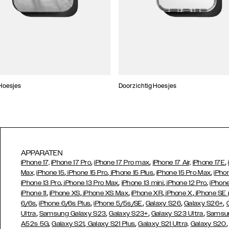
Hoesjes
Doorzichtig Hoesjes
APPARATEN
,
,
,
iPhone 17,
iPhone 17 Pro
iPhone 17 Pro max
iPhone 17 Air,
iPhone 17E
,
,
,
,
Max,
iPhone 15
iPhone 15 Pro
iPhone 15 Plus
iPhone 15 Pro Max
iPho
,
,
,
,
iPhone 13 Pro
iPhone 13 Pro Max
iPhone 13 mini
iPhone 12 Pro
iPhone
,
,
,
,
,
iPhone 11
iPhone XS
iPhone XS Max
iPhone XR
iPhone X
iPhone SE
,
,
,
,
,
6/6s
iPhone 6/6s Plus
iPhone 5/5s/SE
Galaxy S26
Galaxy S26+
,
,
,
,
Ultra
Samsung Galaxy S23
Galaxy S23+
Galaxy S23 Ultra
Samsun
,
,
,
A52s 5G
Galaxy S21
Galaxy S21 Plus
Galaxy S21 Ultra,
Galaxy S20