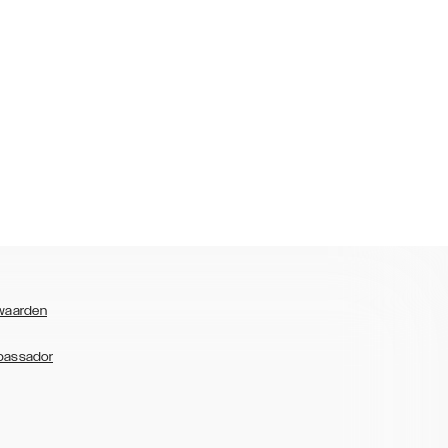
waarden
bassador