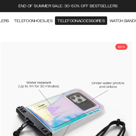
END OF SUMMER SALE: 30-50% OFF BESTSELLERS
LERS
TELEFOONHOESJES
TELEFOONACCESSOIRES
WATCH BAND
50%