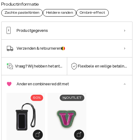
Productinformatie
Zachte pasteltinten
Heldere randen
Ombré-effect
Productgegevens
Verzenden & retourneren
Vraag? Wij hebben het antwoord!
Flexibele en veilige betalingen
Anderen combineered dit met
50%
OUTLET