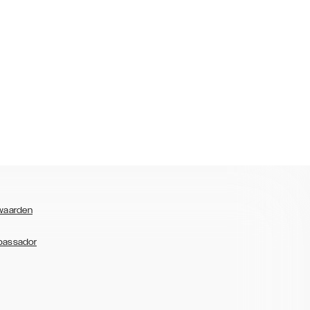
waarden
bassador