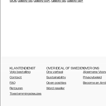
,
,
,
,
S10e
Galaxy S9
Galaxy S9+
Galaxy S8
Galaxy S8+
KLANTENDIENST
OVER IDEAL OF SWEDEN
OVER ONS
Volg bestelling
Ons verhaal
Algemene Voor
Contact
Sustainability
Privacybeleid
FAQ
Open posities
Become an Am
Retouren
Word reseller
AUSTRALIA
Toestemmingskeuzes
AUSTRIA