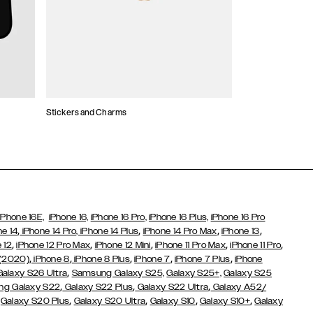
Stickers and Charms
Kaarthouders
iPhone 16E,
iPhone 16,
iPhone 16 Pro,
iPhone 16 Plus,
iPhone 16 Pro
,
,
,
,
ne 14
iPhone 14 Pro,
iPhone 14 Plus
iPhone 14 Pro Max
iPhone 13
,
,
,
,
,
 12
iPhone 12 Pro Max
iPhone 12 Mini
iPhone 11 Pro Max
iPhone 11 Pro
,
,
,
,
,
 (2020)
iPhone 8
iPhone 8 Plus
iPhone 7
iPhone 7 Plus
iPhone
,
Galaxy S26 Ultra
Samsung Galaxy S25,
Galaxy S25+,
Galaxy S25
,
,
,
g Galaxy S22
Galaxy S22 Plus
Galaxy S22 Ultra
Galaxy A52/
,
,
,
,
,
Galaxy S20 Plus
Galaxy S20 Ultra
Galaxy S10
Galaxy S10+
Galaxy