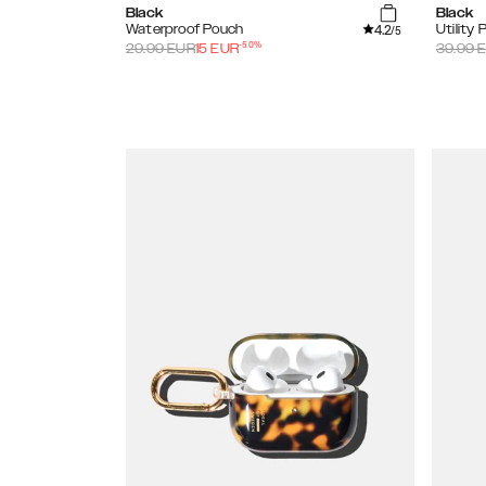
Black
Black
4.2
Waterproof Pouch
Utility
/5
-
50
%
29.99
EUR
15
EUR
39.99
E