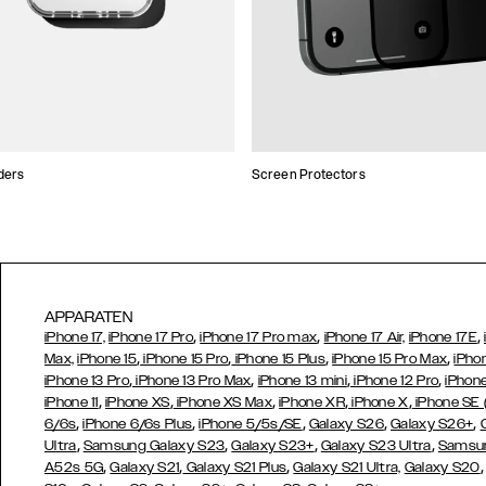
ders
Screen Protectors
APPARATEN
,
,
,
iPhone 17,
iPhone 17 Pro
iPhone 17 Pro max
iPhone 17 Air,
iPhone 17E
,
,
,
,
Max,
iPhone 15
iPhone 15 Pro
iPhone 15 Plus
iPhone 15 Pro Max
iPho
,
,
,
,
iPhone 13 Pro
iPhone 13 Pro Max
iPhone 13 mini
iPhone 12 Pro
iPhone
,
,
,
,
,
iPhone 11
iPhone XS
iPhone XS Max
iPhone XR
iPhone X
iPhone SE
,
,
,
,
,
6/6s
iPhone 6/6s Plus
iPhone 5/5s/SE
Galaxy S26
Galaxy S26+
,
,
,
,
Ultra
Samsung Galaxy S23
Galaxy S23+
Galaxy S23 Ultra
Samsun
,
,
,
A52s 5G
Galaxy S21
Galaxy S21 Plus
Galaxy S21 Ultra,
Galaxy S20