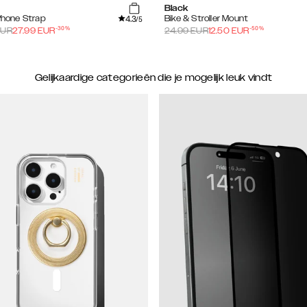
Black
4.3
 Phone Strap
Bike & Stroller Mount
/5
-
30
%
-
50
%
UR
27.99
EUR
24.99
EUR
12.50
EUR
Gelijkaardige categorieën die je mogelijk leuk vindt