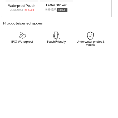
Letter Sticker
Waterproof Pouch
9.99 EUR
29.99
EUR
15
EUR
3
EUR
Producteigenschappen
IPX7 Waterproof
Touch Friendly
Underwater photos &
videos