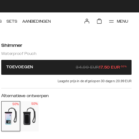
MENU
S
SETS
AANBIEDINGEN
Shimmer
Waterproof Pouch
-
50
%
TOEVOEGEN
34.99
EUR
17.50
EUR
Laagste prijs in de afgelopen 30 dagen: 20.99 EUR
Alternatieve ontwerpen
50%
50%