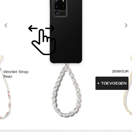
29.99
EUR
Wristlet Strap
Pearl
+
TOEVOEGEN