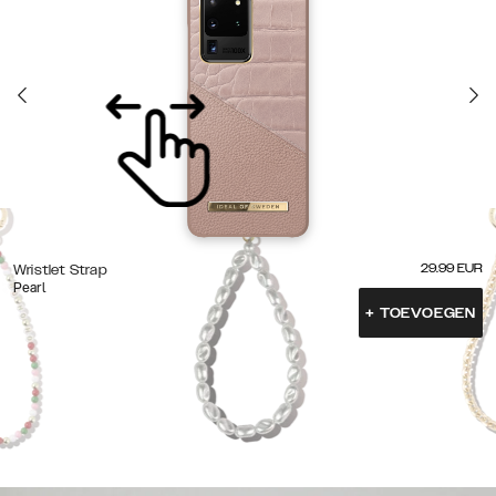
29.99
EUR
Wristlet Strap
Pearl
+
TOEVOEGEN