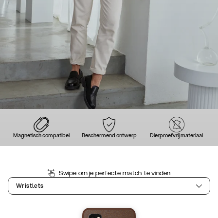
Magnetisch compatibel
Beschermend ontwerp
Dierproefvrij materiaal
Swipe om je perfecte match te vinden
Wristlets