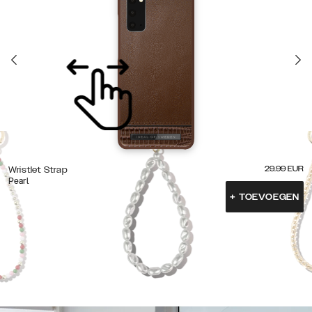
29.99
EUR
Wristlet Strap
Pearl
+
TOEVOEGEN