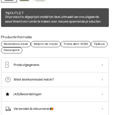
OUTLET
Dit product is afgeprijsd omdat het deel uitmaakt van ons uitgaande
assortiment om ruimte te maken voor nieuwe spannende producten
Productinformatie
Moeiteloos strak
Altijd in de mode
Trend alert 2026
Tijdloos
Dierenprint
Productgegevens
Welk telefoonmodel heb ik?
(4.5)
Beoordelingen
Verzenden & retourneren