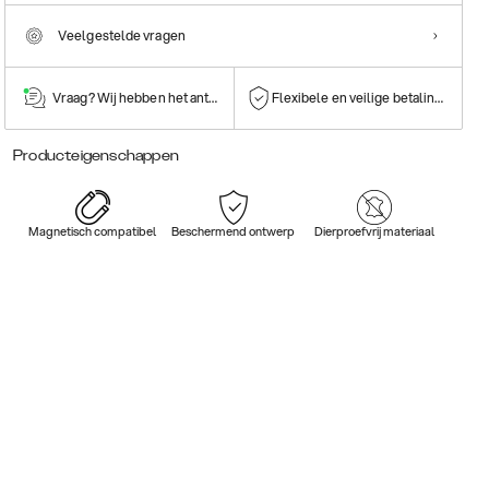
Veelgestelde vragen
Vraag? Wij hebben het antwoord!
Flexibele en veilige betalingen
Producteigenschappen
Magnetisch compatibel
Beschermend ontwerp
Dierproefvrij materiaal