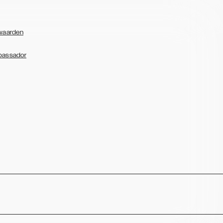
waarden
bassador