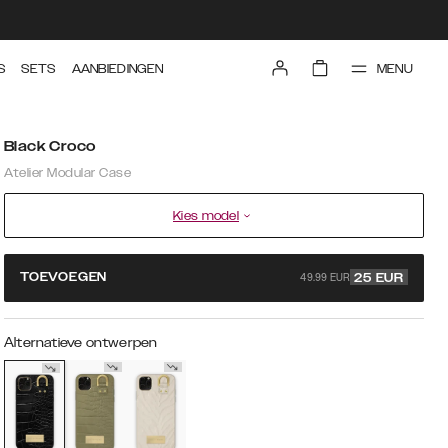
MENU
S
SETS
AANBIEDINGEN
Black Croco
Atelier Modular Case
Kies model
49.99 EUR
TOEVOEGEN
25
EUR
Alternatieve ontwerpen