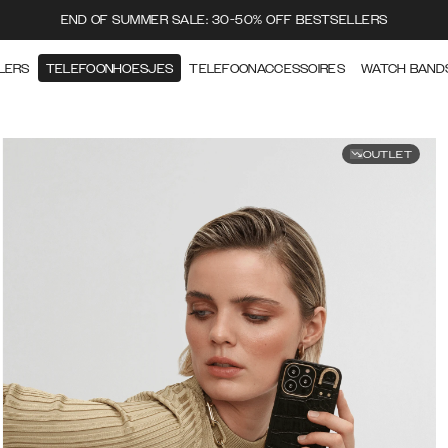
END OF SUMMER SALE: 30-50% OFF BESTSELLERS
LERS
TELEFOONHOESJES
TELEFOONACCESSOIRES
WATCH BAND
OUTLET