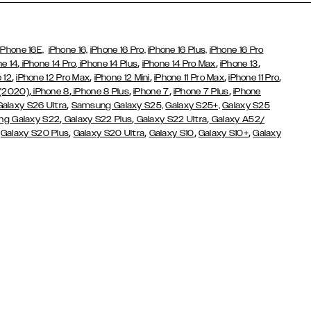
iPhone 16E,
iPhone 16,
iPhone 16 Pro,
iPhone 16 Plus,
iPhone 16 Pro
,
,
,
,
ne 14
iPhone 14 Pro,
iPhone 14 Plus
iPhone 14 Pro Max
iPhone 13
,
,
,
,
,
 12
iPhone 12 Pro Max
iPhone 12 Mini
iPhone 11 Pro Max
iPhone 11 Pro
,
,
,
,
,
 (2020)
iPhone 8
iPhone 8 Plus
iPhone 7
iPhone 7 Plus
iPhone
,
Galaxy S26 Ultra
Samsung Galaxy S25,
Galaxy S25+,
Galaxy S25
,
,
,
g Galaxy S22
Galaxy S22 Plus
Galaxy S22 Ultra
Galaxy A52/
,
,
,
,
,
Galaxy S20 Plus
Galaxy S20 Ultra
Galaxy S10
Galaxy S10+
Galaxy