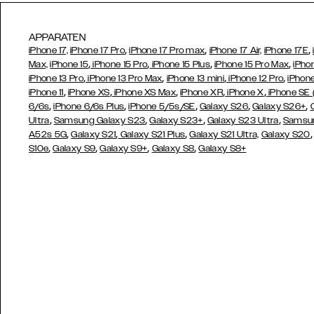
APPARATEN
,
,
,
iPhone 17,
iPhone 17 Pro
iPhone 17 Pro max
iPhone 17 Air,
iPhone 17E
,
,
,
,
Max,
iPhone 15
iPhone 15 Pro
iPhone 15 Plus
iPhone 15 Pro Max
iPho
,
,
,
,
iPhone 13 Pro
iPhone 13 Pro Max
iPhone 13 mini
iPhone 12 Pro
iPhone
,
,
,
,
,
iPhone 11
iPhone XS
iPhone XS Max
iPhone XR
iPhone X
iPhone SE
,
,
,
,
,
6/6s
iPhone 6/6s Plus
iPhone 5/5s/SE
Galaxy S26
Galaxy S26+
,
,
,
,
Ultra
Samsung Galaxy S23
Galaxy S23+
Galaxy S23 Ultra
Samsun
,
,
,
A52s 5G
Galaxy S21
Galaxy S21 Plus
Galaxy S21 Ultra,
Galaxy S20
,
,
,
,
S10e
Galaxy S9
Galaxy S9+
Galaxy S8
Galaxy S8+