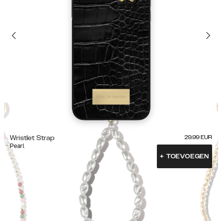
Wristlet Strap
29.99
EUR
Pearl
+
TOEVOEGEN