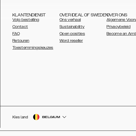
KLANTENDIENST
OVER IDEAL OF SWEDEN
OVER ONS
Volg bestelling
Ons verhaal
Algemene Voor
Contact
Sustainability
Privacybeleid
FAQ
Open posities
Become an Am
Retouren
Word reseller
AUSTRALIA
Toestemmingskeuzes
AUSTRIA
BELGIUM
CANADA
DANSK
DEUTSCH
ESPAÑOL
Kies land
BELGIUM
EU