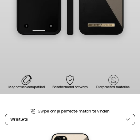
Magnetisch compatibel
Beschermend ontwerp
Dierproefvrij materiaal
Swipe om je perfecte match te vinden
Wristlets