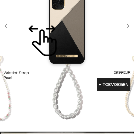
29.99
EUR
Wristlet Strap
Pearl
+
TOEVOEGEN