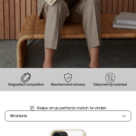
Magnetisch compatibel
Beschermend ontwerp
Dierproefvrij materiaal
Swipe om je perfecte match te vinden
Wristlets