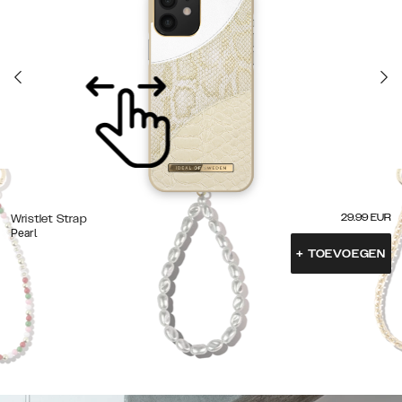
29.99
EUR
Wristlet Strap
Pearl
+
TOEVOEGEN