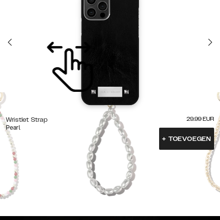
29.99
EUR
Wristlet Strap
Pearl
+
TOEVOEGEN