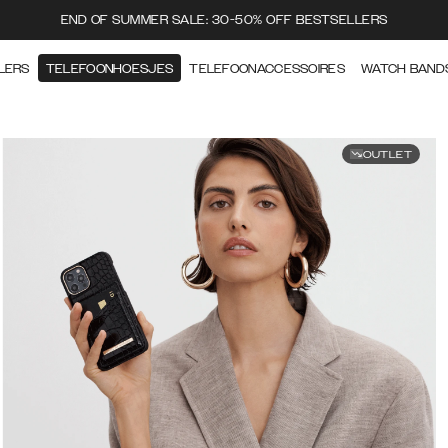
END OF SUMMER SALE: 30-50% OFF BESTSELLERS
LERS
TELEFOONHOESJES
TELEFOONACCESSOIRES
WATCH BAND
OUTLET