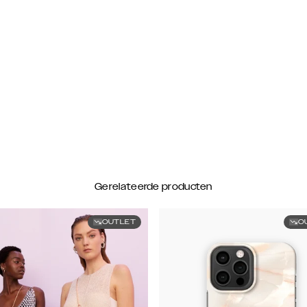
Gerelateerde producten
OUTLET
O