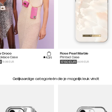
a Croco
Rose Pearl Marble
4.3
ecklace Case
Printed Case
/5
79.99 EUR
34.99 EUR
R
17.50
EUR
Gelijkaardige categorieën die je mogelijk leuk vindt