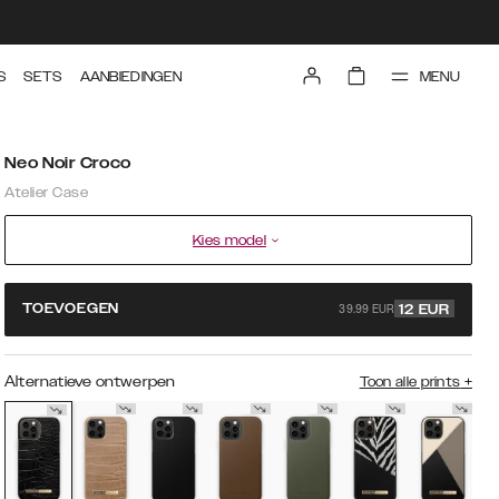
MENU
S
SETS
AANBIEDINGEN
Neo Noir Croco
Atelier Case
Kies model
39.99 EUR
TOEVOEGEN
12
EUR
Alternatieve ontwerpen
Toon alle prints
+