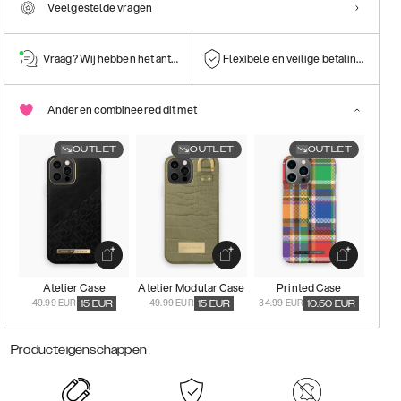
Veelgestelde vragen
Vraag? Wij hebben het antwoord!
Flexibele en veilige betalingen
Anderen combineered dit met
OUTLET
OUTLET
OUTLET
Atelier Case
Atelier Modular Case
Printed Case
49.99 EUR
49.99 EUR
34.99 EUR
15
EUR
15
EUR
10.50
EUR
Producteigenschappen