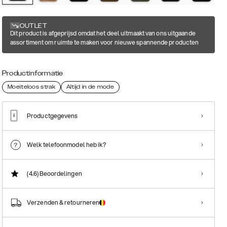
OUTLET
Dit product is afgeprijsd omdat het deel uitmaakt van ons uitgaande
assortiment om ruimte te maken voor nieuwe spannende producten
Productinformatie
Moeiteloos strak
Altijd in de mode
Productgegevens
Welk telefoonmodel heb ik?
(4.6)
Beoordelingen
Verzenden & retourneren