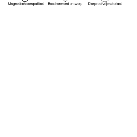
Magnetisch compatibel
Beschermend ontwerp
Dierproefvrij materiaal