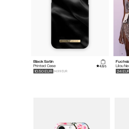
Black Satin
Fuchsi
4.6
Printed Case
Lilou N
/5
34.99 EUR
10.50
EUR
24
EU