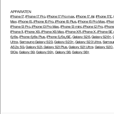
APPARATEN
,
,
,
iPhone 17,
iPhone 17 Pro
iPhone 17 Pro max
iPhone 17 Air,
iPhone 17E
,
,
,
,
Max,
iPhone 15
iPhone 15 Pro
iPhone 15 Plus
iPhone 15 Pro Max
iPho
,
,
,
,
iPhone 13 Pro
iPhone 13 Pro Max
iPhone 13 mini
iPhone 12 Pro
iPhone
,
,
,
,
,
iPhone 11
iPhone XS
iPhone XS Max
iPhone XR
iPhone X
iPhone SE
,
,
,
,
,
6/6s
iPhone 6/6s Plus
iPhone 5/5s/SE
Galaxy S26
Galaxy S26+
,
,
,
,
Ultra
Samsung Galaxy S23
Galaxy S23+
Galaxy S23 Ultra
Samsun
,
,
,
A52s 5G
Galaxy S21
Galaxy S21 Plus
Galaxy S21 Ultra,
Galaxy S20
,
,
,
,
S10e
Galaxy S9
Galaxy S9+
Galaxy S8
Galaxy S8+