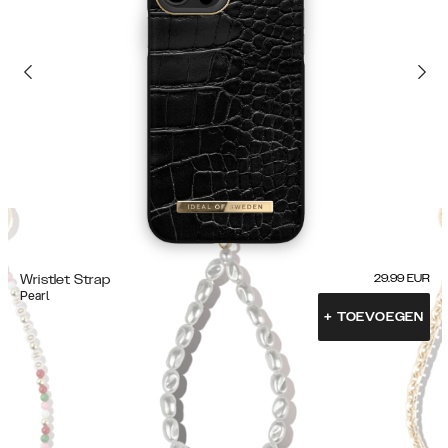
Wristlet Strap
29.99
EUR
Pearl
+
TOEVOEGEN