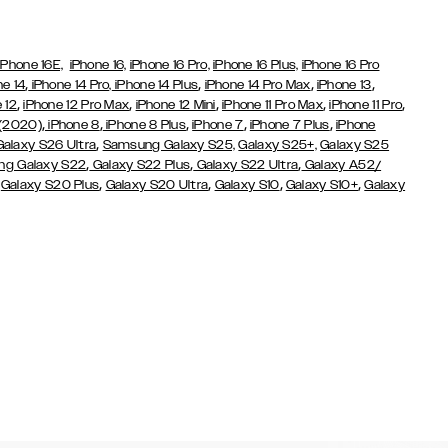
iPhone 16E,
iPhone 16,
iPhone 16 Pro,
iPhone 16 Plus,
iPhone 16 Pro
,
,
,
,
ne 14
iPhone 14 Pro,
iPhone 14 Plus
iPhone 14 Pro Max
iPhone 13
,
,
,
,
,
 12
iPhone 12 Pro Max
iPhone 12 Mini
iPhone 11 Pro Max
iPhone 11 Pro
,
,
,
,
,
 (2020)
iPhone 8
iPhone 8 Plus
iPhone 7
iPhone 7 Plus
iPhone
,
Galaxy S26 Ultra
Samsung Galaxy S25,
Galaxy S25+,
Galaxy S25
,
,
,
g Galaxy S22
Galaxy S22 Plus
Galaxy S22 Ultra
Galaxy A52/
,
,
,
,
,
Galaxy S20 Plus
Galaxy S20 Ultra
Galaxy S10
Galaxy S10+
Galaxy