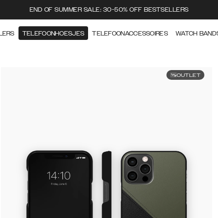
END OF SUMMER SALE: 30-50% OFF BESTSELLERS
LERS
TELEFOONHOESJES
TELEFOONACCESSOIRES
WATCH BAND
OUTLET