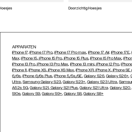
Hoesjes
Doorzichtig Hoesjes
APPARATEN
,
,
,
iPhone 17,
iPhone 17 Pro
iPhone 17 Pro max
iPhone 17 Air,
iPhone 17E
,
,
,
,
Max,
iPhone 15
iPhone 15 Pro
iPhone 15 Plus
iPhone 15 Pro Max
iPho
,
,
,
,
iPhone 13 Pro
iPhone 13 Pro Max
iPhone 13 mini
iPhone 12 Pro
iPhone
,
,
,
,
,
iPhone 11
iPhone XS
iPhone XS Max
iPhone XR
iPhone X
iPhone SE
,
,
,
,
,
6/6s
iPhone 6/6s Plus
iPhone 5/5s/SE
Galaxy S26
Galaxy S26+
,
,
,
,
Ultra
Samsung Galaxy S23
Galaxy S23+
Galaxy S23 Ultra
Samsun
,
,
,
A52s 5G
Galaxy S21
Galaxy S21 Plus
Galaxy S21 Ultra,
Galaxy S20
,
,
,
,
S10e
Galaxy S9
Galaxy S9+
Galaxy S8
Galaxy S8+