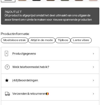
OUTLET
Dit product is afgeprijsd omdat het deel uitmaakt van ons uitgaande
assortiment om ruimte te maken voor nieuwe spannende producten
Productinformatie
Moeiteloos strak
Altijd in de mode
Tijdloos
Lente vibes
Productgegevens
Welk telefoonmodel heb ik?
(4.6)
Beoordelingen
Verzenden & retourneren