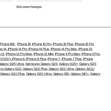
Siliconen Hoesjes
Dunne hoesjes
iPhone 16E,
iPhone 16,
iPhone 16 Pro,
iPhone 16 Plus,
iPhone 16 Pro
,
,
,
,
ne 14
iPhone 14 Pro,
iPhone 14 Plus
iPhone 14 Pro Max
iPhone 13
,
,
,
,
,
 12
iPhone 12 Pro Max
iPhone 12 Mini
iPhone 11 Pro Max
iPhone 11 Pro
,
,
,
,
,
 (2020)
iPhone 8
iPhone 8 Plus
iPhone 7
iPhone 7 Plus
iPhone
,
Galaxy S26 Ultra
Samsung Galaxy S25,
Galaxy S25+,
Galaxy S25
,
,
,
g Galaxy S22
Galaxy S22 Plus
Galaxy S22 Ultra
Galaxy A52/
,
,
,
,
,
Galaxy S20 Plus
Galaxy S20 Ultra
Galaxy S10
Galaxy S10+
Galaxy