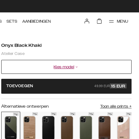
MENU
S
SETS
AANBIEDINGEN
Onyx Black Khaki
Atelier Case
Kies model
49.99 EUR
TOEVOEGEN
15
EUR
Alternatieve ontwerpen
Toon alle prints
+