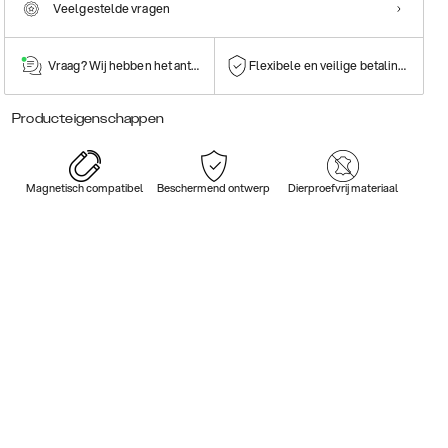
Veelgestelde vragen
Vraag? Wij hebben het antwoord!
Flexibele en veilige betalingen
Producteigenschappen
Magnetisch compatibel
Beschermend ontwerp
Dierproefvrij materiaal