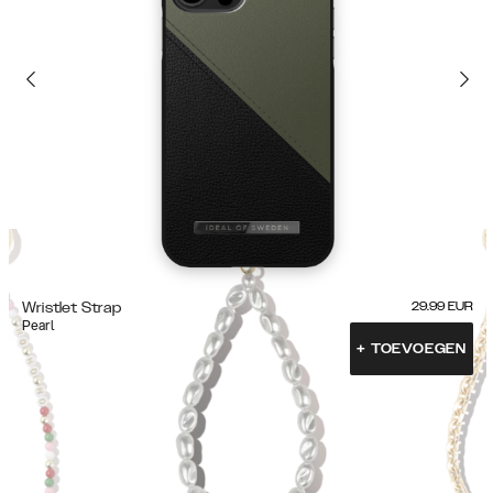
Wristlet Strap
29.99
EUR
Pearl
+
TOEVOEGEN