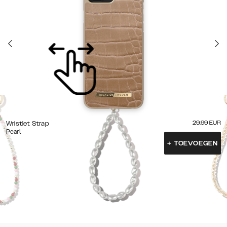
29.99
EUR
Wristlet Strap
Pearl
+
TOEVOEGEN