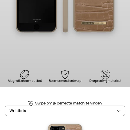
Magnetisch compatibel
Beschermend ontwerp
Dierproefvrij materiaal
Swipe om je perfecte match te vinden
Wristlets