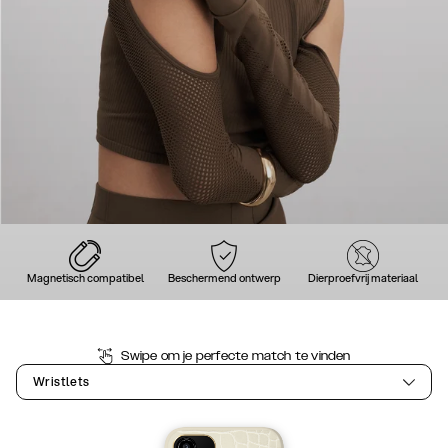
Magnetisch compatibel
Beschermend ontwerp
Dierproefvrij materiaal
Swipe om je perfecte match te vinden
Wristlets