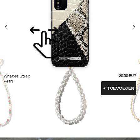
29.99
EUR
Wristlet Strap
Pearl
+
TOEVOEGEN