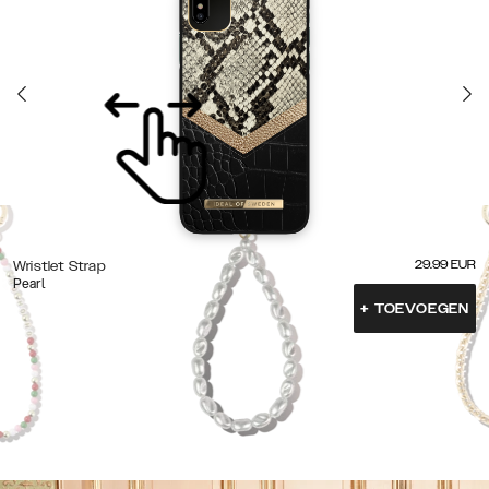
29.99
EUR
Wristlet Strap
Pearl
+
TOEVOEGEN