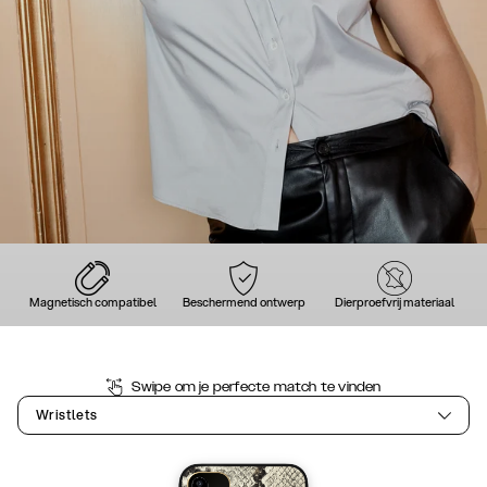
Magnetisch compatibel
Beschermend ontwerp
Dierproefvrij materiaal
Swipe om je perfecte match te vinden
Wristlets