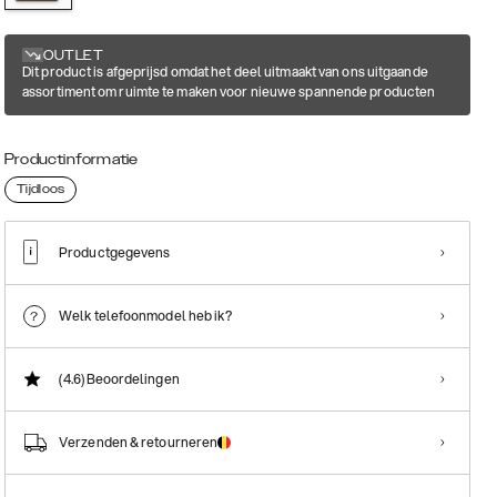
OUTLET
Dit product is afgeprijsd omdat het deel uitmaakt van ons uitgaande
assortiment om ruimte te maken voor nieuwe spannende producten
Productinformatie
Tijdloos
Productgegevens
Welk telefoonmodel heb ik?
(4.6)
Beoordelingen
Verzenden & retourneren