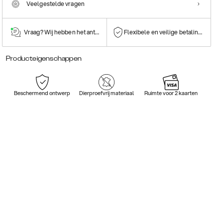
Veelgestelde vragen
Vraag? Wij hebben het antwoord!
Flexibele en veilige betalingen
Producteigenschappen
Beschermend ontwerp
Dierproefvrij materiaal
Ruimte voor 2 kaarten