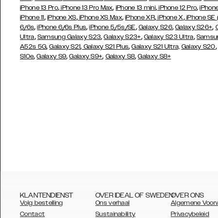
,
,
,
,
iPhone 13 Pro
iPhone 13 Pro Max
iPhone 13 mini
iPhone 12 Pro
iPhone
,
,
,
,
,
iPhone 11
iPhone XS
iPhone XS Max
iPhone XR
iPhone X
iPhone SE
,
,
,
,
,
6/6s
iPhone 6/6s Plus
iPhone 5/5s/SE
Galaxy S26
Galaxy S26+
,
,
,
,
Ultra
Samsung Galaxy S23
Galaxy S23+
Galaxy S23 Ultra
Samsun
,
,
,
A52s 5G
Galaxy S21
Galaxy S21 Plus
Galaxy S21 Ultra,
Galaxy S20
,
,
,
,
S10e
Galaxy S9
Galaxy S9+
Galaxy S8
Galaxy S8+
KLANTENDIENST
OVER IDEAL OF SWEDEN
OVER ONS
Volg bestelling
Ons verhaal
Algemene Voor
Contact
Sustainability
Privacybeleid