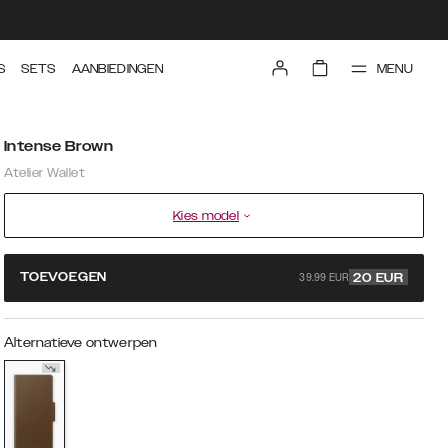
MENU
S
SETS
AANBIEDINGEN
Intense Brown
Atelier Wallet
Kies model
39.99 EUR
TOEVOEGEN
20
EUR
Alternatieve ontwerpen