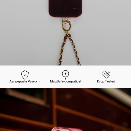
Aangepaste Pasvorm
MagSafe-compatibel
Drop Tested